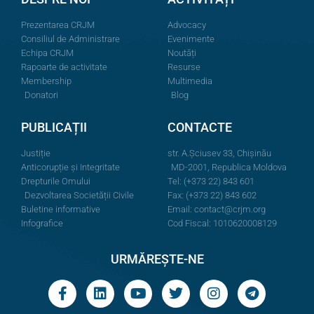
Prezentarea CRJM
Advocacy
Consiliul de Administrare
Evenimente
Echipa CRJM
Noutăți
Rapoarte de activitate
Resurse
Membership
Multimedia
Donatori
Blog
PUBLICAȚII
CONTACTE
Justiție
str. A.Şciusev 33, Chișinău
Anticorupție și Integritate
MD-2001, Republica Moldova
Drepturile Omului
Tel: (+373 22) 843 601
Dezvoltarea Societății Civile
Fax: (+373 22) 843 602
Buletine informative
Email:
contact@crjm.org
Infografice
Cod Fiscal: 1010620008129
URMĂREȘTE-NE