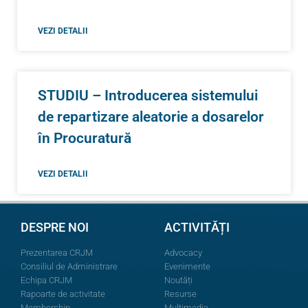
VEZI DETALII
STUDIU – Introducerea sistemului
de repartizare aleatorie a dosarelor
în Procuratură
VEZI DETALII
DESPRE NOI
ACTIVITĂȚI
Prezentarea CRJM
Advocacy
Consiliul de Administrare
Evenimente
Echipa CRJM
Noutăți
Rapoarte de activitate
Resurse
Membership
Multimedia