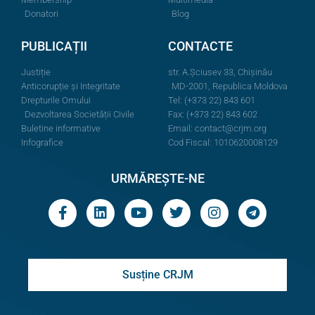
Donatori
Blog
PUBLICAȚII
CONTACTE
Justiție
str. A.Şciusev 33, Chișinău
Anticorupție și Integritate
MD-2001, Republica Moldova
Drepturile Omului
Tel: (+373 22) 843 601
Dezvoltarea Societății Civile
Fax: (+373 22) 843 602
Buletine informative
Email:
contact@crjm.org
Infografice
Cod Fiscal: 1010620008129
URMĂREȘTE-NE
Susține CRJM