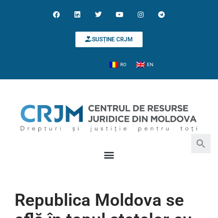
SUSȚINE CRJM
RO
EN
Search for:
Search Button
Republica Moldova se