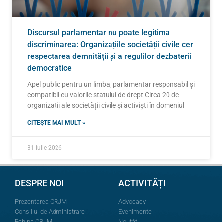
Discursul parlamentar nu poate legitima
discriminarea: Organizațiile societății civile cer
respectarea demnității și a regulilor dezbaterii
democratice
Apel public pentru un limbaj parlamentar responsabil și
compatibil cu valorile statului de drept Circa 20 de
organizații ale societății civile și activiști în domeniul
CITEȘTE MAI MULT »
31 iulie 2026
DESPRE NOI
ACTIVITĂȚI
Prezentarea CRJM
Advocacy
Consiliul de Administrare
Evenimente
Echipa CRJM
Noutăți