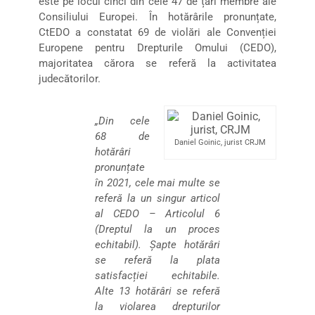
este pe locul cinci din cele 47 de țări membre ale
Consiliului Europei. În hotărârile pronunțate,
CtEDO a constatat 69 de violări ale Convenției
Europene pentru Drepturile Omului (CEDO),
majoritatea cărora se referă la activitatea
judecătorilor.
„Din cele
68 de
Daniel Goinic, jurist CRJM
hotărâri
pronunțate
în 2021, cele mai multe se
referă la un singur articol
al CEDO – Articolul 6
(Dreptul la un proces
echitabil). Șapte hotărâri
se referă la plata
satisfacției echitabile.
Alte 13 hotărâri se referă
la violarea drepturilor