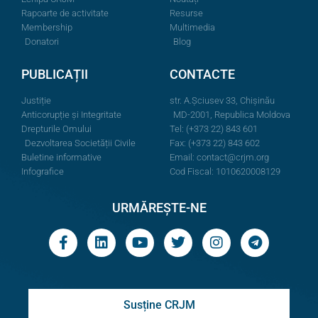
Rapoarte de activitate
Resurse
Membership
Multimedia
Donatori
Blog
PUBLICAȚII
CONTACTE
Justiție
str. A.Şciusev 33, Chișinău
Anticorupție și Integritate
MD-2001, Republica Moldova
Drepturile Omului
Tel: (+373 22) 843 601
Dezvoltarea Societății Civile
Fax: (+373 22) 843 602
Buletine informative
Email:
contact@crjm.org
Infografice
Cod Fiscal: 1010620008129
URMĂREȘTE-NE
Susține CRJM