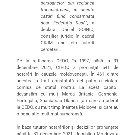
persoanelor din regiunea
transnistreană, în aceste
cazuri fiind condamnată
doar Federația Rusă”
, a
declarat Daniel GOINIC,
consilier juridic în cadrul
CRJM, unul din autorii
cercetării.
De la ratificarea CEDO, în 1997, până la 31
decembrie 2021, CtEDO a pronunţat 541 de
hotărâri în cauzele moldoveneşti. În 461 dintre
acestea a fost constatată cel puțin o violare
comisă de statul nostru. La acest capitol,
devansăm cu mult Marea Britanie, Germania,
Portugalia, Spania sau Olanda, ţări care au aderat
la CEDO, cu mult timp înaintea Moldovei şi care au
o populaţie mult mai numeroasă.
În baza tuturor hotărârilor şi deciziilor pronunţate
până la 31 decembrie 2021, Republica Moldova a