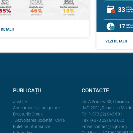
 DETALII
VEZI DETALII
PUBLICAȚII
CONTACTE
Justiție
str. A.Şciusev 33, Chișinău
Anticorupție și Integritate
MD-2001, Republica Moldo
Drepturile Omului
Tel: (+373 22) 843 601
Dezvoltarea Societății Civile
Fax: (+373 22) 843 602
Buletine informative
Email:
contact@crjm.org
Infografice
Cod Fiscal: 101062000812