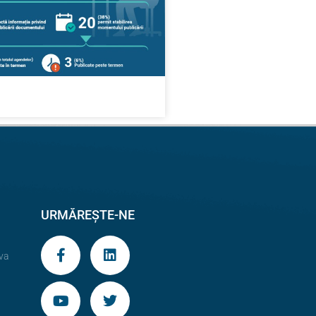
URMĂREȘTE-NE
va
9