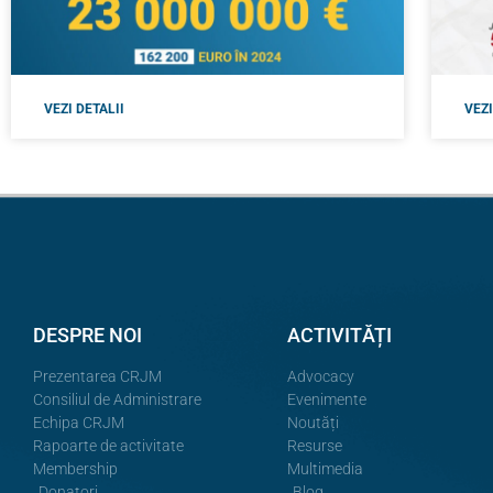
VEZI DETALII
VEZI
DESPRE NOI
ACTIVITĂȚI
Prezentarea CRJM
Advocacy
Consiliul de Administrare
Evenimente
Echipa CRJM
Noutăți
Rapoarte de activitate
Resurse
Membership
Multimedia
Donatori
Blog