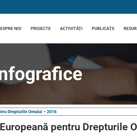
ESPRE NOI
PROIECTE
ACTIVITĂȚI
PUBLICAȚII
RESUR
Infografice
tru Drepturile Omului – 2016
 Europeană pentru Drepturile 