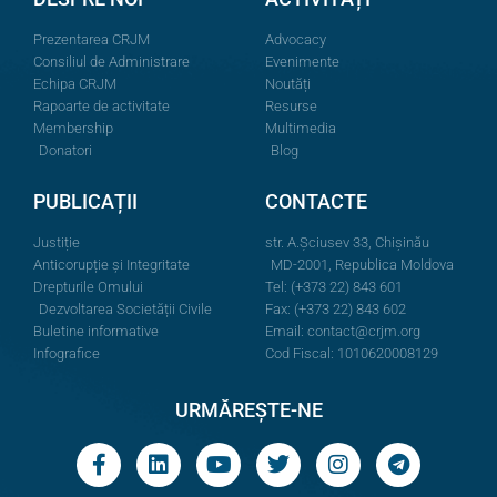
Prezentarea CRJM
Advocacy
Consiliul de Administrare
Evenimente
Echipa CRJM
Noutăți
Rapoarte de activitate
Resurse
Membership
Multimedia
Donatori
Blog
PUBLICAȚII
CONTACTE
Justiție
str. A.Şciusev 33, Chișinău
Anticorupție și Integritate
MD-2001, Republica Moldova
Drepturile Omului
Tel: (+373 22) 843 601
Dezvoltarea Societății Civile
Fax: (+373 22) 843 602
Buletine informative
Email:
contact@crjm.org
Infografice
Cod Fiscal: 1010620008129
URMĂREȘTE-NE