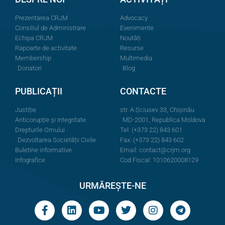
Prezentarea CRJM
Advocacy
Consiliul de Administrare
Evenimente
Echipa CRJM
Noutăți
Rapoarte de activitate
Resurse
Membership
Multimedia
Donatori
Blog
PUBLICAȚII
CONTACTE
Justiție
str. A.Şciusev 33, Chișinău
Anticorupție și Integritate
MD-2001, Republica Moldova
Drepturile Omului
Tel: (+373 22) 843 601
Dezvoltarea Societății Civile
Fax: (+373 22) 843 602
Buletine informative
Email:
contact@crjm.org
Infografice
Cod Fiscal: 1010620008129
URMĂREȘTE-NE