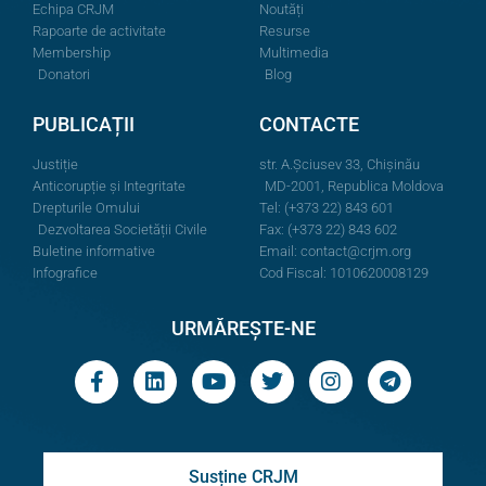
Echipa CRJM
Noutăți
Rapoarte de activitate
Resurse
Membership
Multimedia
Donatori
Blog
PUBLICAȚII
CONTACTE
Justiție
str. A.Şciusev 33, Chișinău
Anticorupție și Integritate
MD-2001, Republica Moldova
Drepturile Omului
Tel: (+373 22) 843 601
Dezvoltarea Societății Civile
Fax: (+373 22) 843 602
Buletine informative
Email:
contact@crjm.org
Infografice
Cod Fiscal: 1010620008129
URMĂREȘTE-NE
Susține CRJM