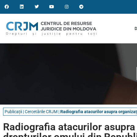
D
Publicații
|
Cercetările CRJM
|
Radiografia atacurilor asupra organizați
Radiografia atacurilor asupra o
drepturilor omului din Repub