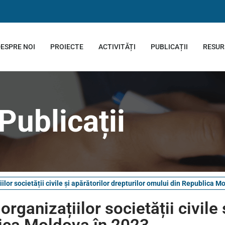
ESPRE NOI
PROIECTE
ACTIVITĂȚI
PUBLICAȚII
RESUR
Publicații
ilor societății civile și apărătorilor drepturilor omului din Republica M
rganizațiilor societății civile 
lica Moldova în 2023