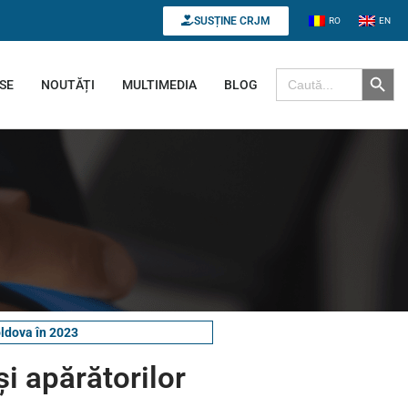
SUSȚINE CRJM
RO
EN
Search B
Search for:
SE
NOUTĂȚI
MULTIMEDIA
BLOG
oldova în 2023
și apărătorilor