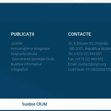
PUBLICAȚII
CONTACTE
Justiție
str. A.Şciusev 33, Chișinău
Anticorupție și Integritate
MD-2001, Republica Moldo
Drepturile Omului
Tel: (+373 22) 843 601
Dezvoltarea Societății Civile
Fax: (+373 22) 843 602
Buletine informative
Email:
contact@crjm.org
Infografice
Cod Fiscal: 101062000812
Susține CRJM