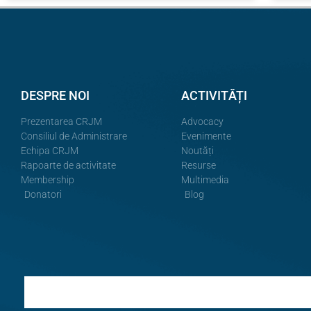
DESPRE NOI
ACTIVITĂȚI
Prezentarea CRJM
Advocacy
Consiliul de Administrare
Evenimente
Echipa CRJM
Noutăți
Rapoarte de activitate
Resurse
Membership
Multimedia
Donatori
Blog