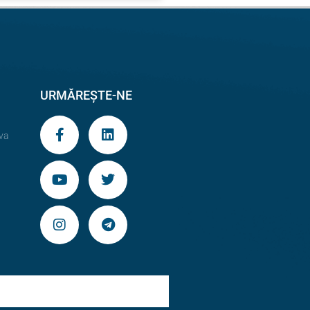
URMĂREȘTE-NE
va
9