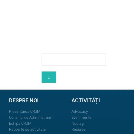
DESPRE NOI
ACTIVITĂȚI
Prezentarea CRJM
Advocacy
Consiliul de Administrare
Evenimente
Echipa CRJM
Noutăți
Rapoarte de activitate
Resurse