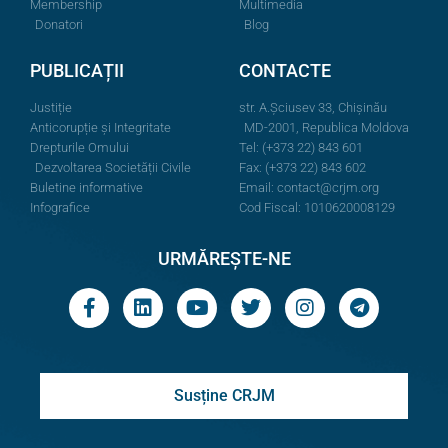
Membership
Multimedia
Donatori
Blog
PUBLICAȚII
CONTACTE
Justiție
str. A.Şciusev 33, Chișinău
Anticorupție și Integritate
MD-2001, Republica Moldova
Drepturile Omului
Tel: (+373 22) 843 601
Dezvoltarea Societății Civile
Fax: (+373 22) 843 602
Buletine informative
Email:
contact@crjm.org
Infografice
Cod Fiscal: 1010620008129
URMĂREȘTE-NE
Susține CRJM