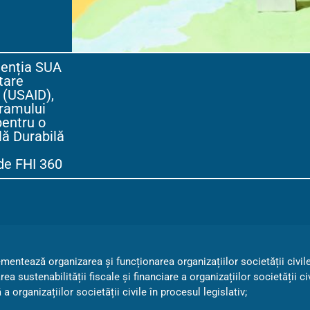
genția SUA
tare
 (USAID),
gramului
pentru o
lă Durabilă
de FHI 360
mentează organizarea și funcționarea organizațiilor societății civile
 sustenabilității fiscale și financiare a organizațiilor societății civ
rganizațiilor societății civile în procesul legislativ;