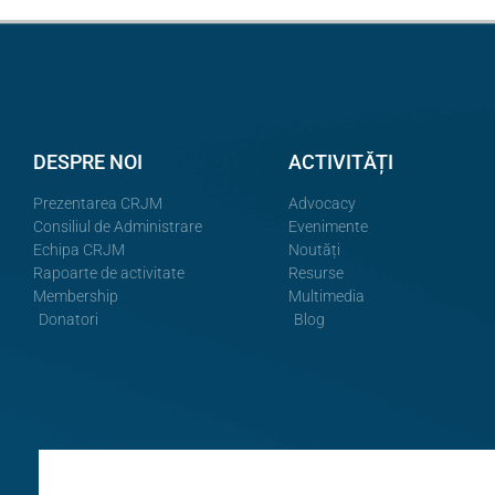
DESPRE NOI
ACTIVITĂȚI
Prezentarea CRJM
Advocacy
Consiliul de Administrare
Evenimente
Echipa CRJM
Noutăți
Rapoarte de activitate
Resurse
Membership
Multimedia
Donatori
Blog