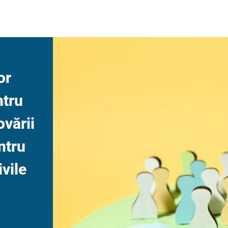
or
ntru
vării
ntru
ivile