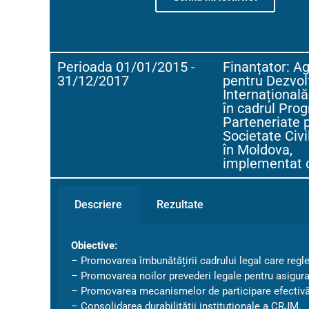
Perioada 01/01/2015 -
Finanțator: A
31/12/2017
pentru Dezvol
Internațională
în cadrul Pro
Parteneriate 
Societate Civi
în Moldova,
implementat 
Descriere
Rezultate
Obiective:
– Promovarea îmbunătățirii cadrului legal care regle
– Promovarea noilor prevederi legale pentru asigurarea
– Promovarea mecanismelor de participare efectivă a o
– Consolidarea durabilității instituționale a CRJM.