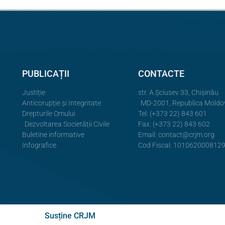
PUBLICAȚII
CONTACTE
Justiție
str. A.Şciusev 33, Chișinău
Anticorupție și Integritate
MD-2001, Republica Moldo
Drepturile Omului
Tel: (+373 22) 843 601
Dezvoltarea Societății Civile
Fax: (+373 22) 843 602
Buletine informative
Email:
contact@crjm.org
Infografice
Cod Fiscal: 101062000812
Susține CRJM