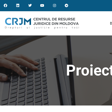
D
Proiec