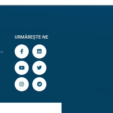
URMĂREȘTE-NE
va
9