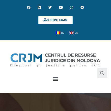
SUSȚINE CRJM
RO
EN
Search for:
Search Button