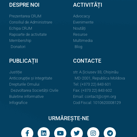
DESPRE NOI
ACTIVITĂȚI
Prezentarea CRJM
Advocacy
Consiliul de Administrare
Evenimente
Echipa CRJM
Noutăți
Rapoarte de activitate
Resurse
Membership
Multimedia
Donatori
Blog
PUBLICAȚII
CONTACTE
Justiție
str. A.Şciusev 33, Chișinău
Anticorupție și Integritate
MD-2001, Republica Moldova
Drepturile Omului
Tel: (+373 22) 843 601
Dezvoltarea Societății Civile
Fax: (+373 22) 843 602
Buletine informative
Email:
contact@crjm.org
Infografice
Cod Fiscal: 1010620008129
URMĂREȘTE-NE