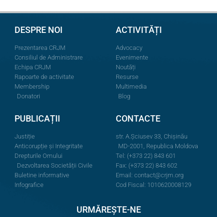
DESPRE NOI
ACTIVITĂȚI
Prezentarea CRJM
Advocacy
Consiliul de Administrare
Evenimente
Echipa CRJM
Noutăți
Rapoarte de activitate
Resurse
Membership
Multimedia
Donatori
Blog
PUBLICAȚII
CONTACTE
Justiție
str. A.Şciusev 33, Chișinău
Anticorupție și Integritate
MD-2001, Republica Moldova
Drepturile Omului
Tel: (+373 22) 843 601
Dezvoltarea Societății Civile
Fax: (+373 22) 843 602
Buletine informative
Email:
contact@crjm.org
Infografice
Cod Fiscal: 1010620008129
URMĂREȘTE-NE