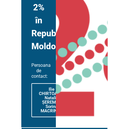
2%
în
Republica
Moldova
Persoana
de
contact:
Ilie
CHIRTOACĂ,
Natalia
ȘEREMET,
Sorina
MACRINICI