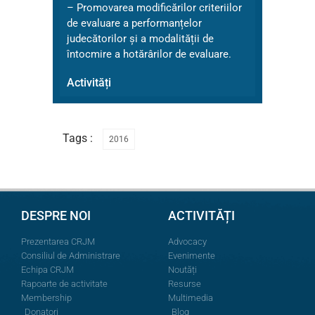
– Promovarea modificărilor criteriilor
de evaluare a performanțelor
judecătorilor și a modalității de
întocmire a hotărârilor de evaluare.
Activități
Tags :
2016
DESPRE NOI
ACTIVITĂȚI
Prezentarea CRJM
Advocacy
Consiliul de Administrare
Evenimente
Echipa CRJM
Noutăți
Rapoarte de activitate
Resurse
Membership
Multimedia
Donatori
Blog