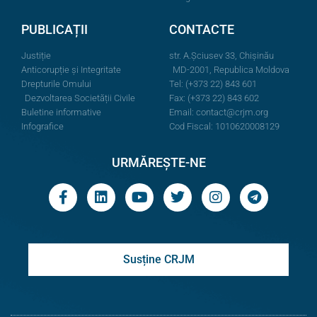
PUBLICAȚII
CONTACTE
Justiție
str. A.Şciusev 33, Chișinău
Anticorupție și Integritate
MD-2001, Republica Moldova
Drepturile Omului
Tel: (+373 22) 843 601
Dezvoltarea Societății Civile
Fax: (+373 22) 843 602
Buletine informative
Email:
contact@crjm.org
Infografice
Cod Fiscal: 1010620008129
URMĂREȘTE-NE
Susține CRJM