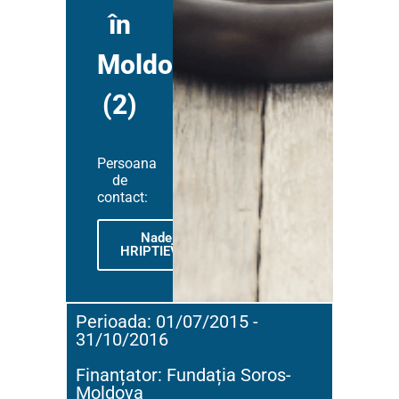
în
Moldova
(2)
Persoana
de
contact:
Nadejda
HRIPTIEVSCHI
Perioada: 01/07/2015 -
31/10/2016
Finanțator: Fundația Soros-
Moldova