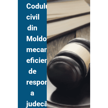
Codului
civil
din
MoldovaPromovarea
mecanismelor
eficiente
de
responsabilizare
a
judecătorilor