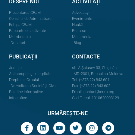
DESPRE NOI
ACTIVITĂȚI
Prezentarea CRJM
Advocacy
Consiliul de Administrare
Evenimente
Echipa CRJM
Noutăți
Rapoarte de activitate
Resurse
Membership
Multimedia
Donatori
Blog
PUBLICAȚII
CONTACTE
Justiție
str. A.Şciusev 33, Chișinău
Anticorupție și Integritate
MD-2001, Republica Moldova
Drepturile Omului
Tel: (+373 22) 843 601
Dezvoltarea Societății Civile
Fax: (+373 22) 843 602
Buletine informative
Email:
contact@crjm.org
Infografice
Cod Fiscal: 1010620008129
URMĂREȘTE-NE