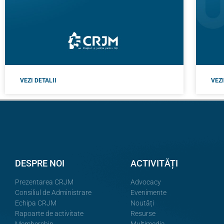
VEZI DETALII
VEZI
DESPRE NOI
ACTIVITĂȚI
Prezentarea CRJM
Advocacy
Consiliul de Administrare
Evenimente
Echipa CRJM
Noutăți
Rapoarte de activitate
Resurse
Membership
Multimedia