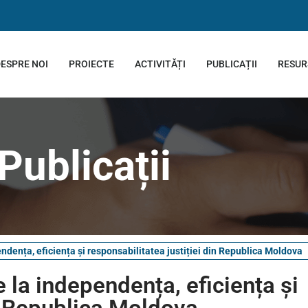
ESPRE NOI
PROIECTE
ACTIVITĂȚI
PUBLICAȚII
RESUR
Publicații
endența, eficiența și responsabilitatea justiției din Republica Moldova
e la independența, eficiența și
in Republica Moldova