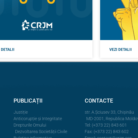
 DETALII
VEZI DETALII
PUBLICAȚII
CONTACTE
Justiție
str. A.Şciusev 33, Chișinău
Anticorupție și Integritate
MD-2001, Republica Moldo
Drepturile Omului
Tel: (+373 22) 843 601
Dezvoltarea Societății Civile
Fax: (+373 22) 843 602
Buletine informative
Email:
contact@crjm.org