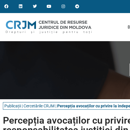
D
Publicații
|
Cercetările CRJM
|
Percepția avocaților cu privire la indep
Percepția avocaților cu privir
responsabilitatea justiției d