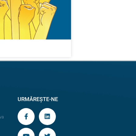
URMĂREȘTE-NE
va