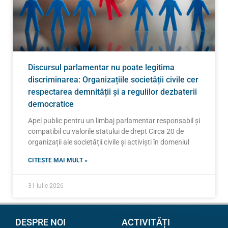
Discursul parlamentar nu poate legitima
discriminarea: Organizațiile societății civile cer
respectarea demnității și a regulilor dezbaterii
democratice
Apel public pentru un limbaj parlamentar responsabil și
compatibil cu valorile statului de drept Circa 20 de
organizații ale societății civile și activiști în domeniul
CITEȘTE MAI MULT »
31 iulie 2026
DESPRE NOI
ACTIVITĂȚI