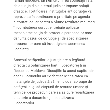
rămân modeste, iar nemulțumirea societății față
de situația din sistemul judiciar impune soluții
drastice. Fortificarea instituțiilor anticorupție va
reprezenta în continuare o prioritate pe agenda
autorităților, iar pentru a obține rezultate mai mari
în combaterea corupției trebuie aplicate
mecanisme ce țin de protecția persoanelor care
denunță cazuri de corupție și de specializarea
procurorilor care să investigheze asemenea
ilegalități.
Accesul cetățenilor la justiție are o legătură
directă cu optimizarea hărții judecătorești în
Republica Moldova. Discuțiile la acest capitol din
cadrul Forumului au evidențiat necesitatea ca
instanțele de judecată să fie nu doar aproape de
cetățeni, ci și să dispună de resurse umane și
tehnice, de proceduri care să asigure repartizarea
aleatorie a dosarelor și specializarea
judecătorilor.