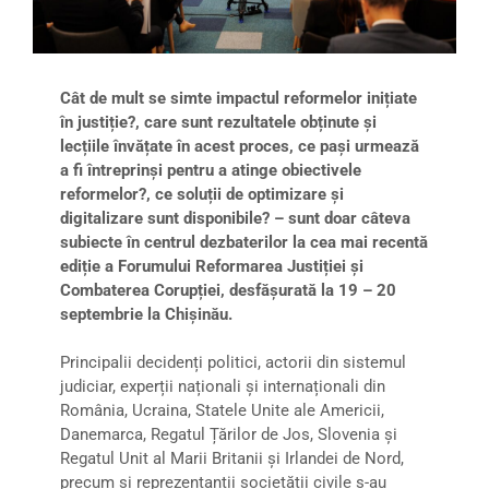
Cât de mult se simte impactul reformelor inițiate
în justiție?, care sunt rezultatele obținute și
lecțiile învățate în acest proces, ce pași urmează
a fi întreprinși pentru a atinge obiectivele
reformelor?, ce soluții de optimizare și
digitalizare sunt disponibile? – sunt doar câteva
subiecte în centrul dezbaterilor la cea mai recentă
ediție a Forumului Reformarea Justiției și
Combaterea Corupției, desfășurată la 19 – 20
septembrie la Chișinău.
Principalii decidenți politici, actorii din sistemul
judiciar, experții naționali și internaționali din
România, Ucraina, Statele Unite ale Americii,
Danemarca, Regatul Țărilor de Jos, Slovenia și
Regatul Unit al Marii Britanii și Irlandei de Nord,
precum și reprezentanții societății civile s-au