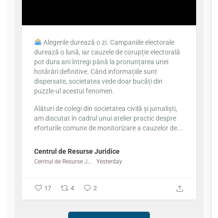
Alegerile durează o zi. Campaniile electorale
durează o lună, iar cauzele de corupție electorală
pot dura ani întregi până la pronunțarea unei
hotărâri definitive. Când informațiile sunt
dispersate, societatea vede doar bucăți din
puzzle-ul acestui fenomen.
Alături de colegi din societatea civilă și jurnaliști,
am discutat în cadrul unui atelier practic despre
eforturile comune de monitorizare a cauzelor de...
Centrul de Resurse Juridice
Centrul de Resurse Juridice
Yesterday
17
4
2