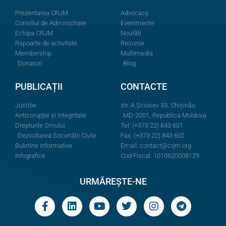
Prezentarea CRJM
Advocacy
Consiliul de Administrare
Evenimente
Echipa CRJM
Noutăți
Rapoarte de activitate
Resurse
Membership
Multimedia
Donatori
Blog
PUBLICAȚII
CONTACTE
Justiție
str. A.Şciusev 33, Chișinău
Anticorupție și Integritate
MD-2001, Republica Moldova
Drepturile Omului
Tel: (+373 22) 843 601
Dezvoltarea Societății Civile
Fax: (+373 22) 843 602
Buletine informative
Email:
contact@crjm.org
Infografice
Cod Fiscal: 1010620008129
URMĂREȘTE-NE