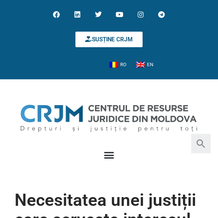
SUSȚINE CRJM
RO
EN
Search for:
Search Button
Necesitatea unei justiții