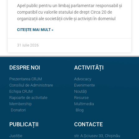
Apel public pentru un limbaj parlamentar responsabil și
compatibil cu valorile statului de drept Circa 20 de
organizații ale societății civile și activiști în domeniul
CITEȘTE MAI MULT »
31 iulie 2026
DESPRE NOI
ACTIVITĂȚI
Prezentarea CRJM
Advocacy
Consiliul de Administrare
Evenimente
Echipa CRJM
Noutăți
Rapoarte de activitate
Resurse
Membership
Multimedia
Donatori
Blog
PUBLICAȚII
CONTACTE
Justiție
str. A.Şciusev 33, Chișinău