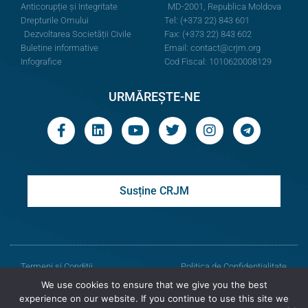
Anticorupție și Integritate
MD-2001, Republica Moldova
Drepturile Omului
Tel: (+373 22) 843 601
Dezvoltarea Societății Civile
Fax: (+373 22) 843 602
Buletine informative
Email:
contact@crjm.org
Infografice
Cod Fiscal: 1010620008129
URMĂREȘTE-NE
Susține CRJM
Termeni și Condiții
Politica de Confidențialitate
We use cookies to ensure that we give you the best
© Toate drepturile rezervate
experience on our website. If you continue to use this site we