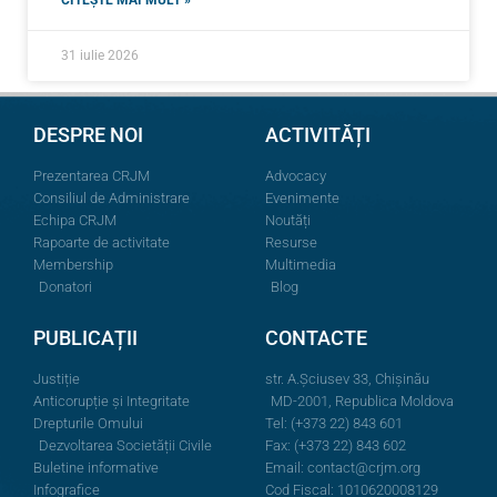
CITEȘTE MAI MULT »
31 iulie 2026
DESPRE NOI
ACTIVITĂȚI
Prezentarea CRJM
Advocacy
Consiliul de Administrare
Evenimente
Echipa CRJM
Noutăți
Rapoarte de activitate
Resurse
Membership
Multimedia
Donatori
Blog
PUBLICAȚII
CONTACTE
Justiție
str. A.Şciusev 33, Chișinău
Anticorupție și Integritate
MD-2001, Republica Moldova
Drepturile Omului
Tel: (+373 22) 843 601
Dezvoltarea Societății Civile
Fax: (+373 22) 843 602
Buletine informative
Email:
contact@crjm.org
Infografice
Cod Fiscal: 1010620008129