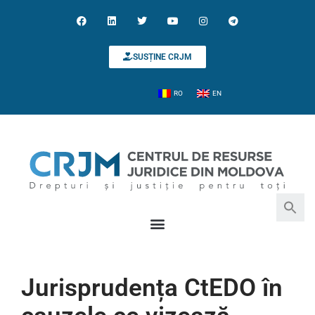
SUSȚINE CRJM
RO
EN
Search for:
Search Button
Jurisprudența CtEDO în