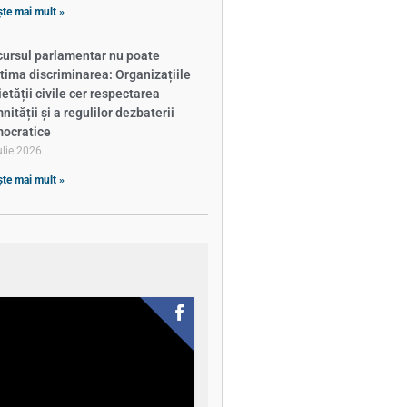
ște mai mult »
cursul parlamentar nu poate
itima discriminarea: Organizațiile
ietății civile cer respectarea
ității și a regulilor dezbaterii
ocratice
ulie 2026
ște mai mult »