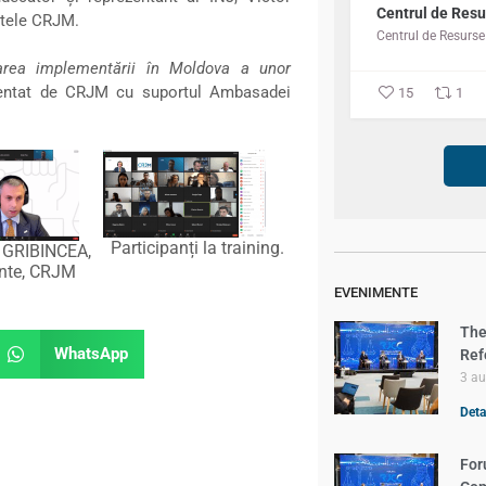
Centrul de Resu
ntele CRJM.
area implementării în Moldova a unor
entat de CRJM cu suportul Ambasadei
15
1
Participanți la training.
v GRIBINCEA,
inte, CRJM
EVENIMENTE
The
WhatsApp
Ref
3 a
Detal
For