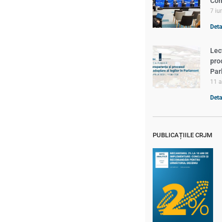
Com
7 iu
Detal
Lec
pro
Par
11 a
Detal
PUBLICAȚIILE CRJM