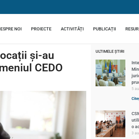
ESPRE NOI
PROIECTE
ACTIVITĂȚI
PUBLICAȚII
RESUR
ocații și-au
ULTIMELE ȘTIRI
Inte
domeniul CEDO
Min
jur
pru
5 a
Cite
CSM
util
o a
3 a