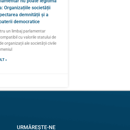
rlamentar nu poate legitima
: Organizațiile societății
spectarea demnității și a
zbaterii democratice
ntru un limbaj parlamentar
compatibil cu valorile statului de
e organizații ale societății civile
domeniul
LT »
URMĂREȘTE-NE