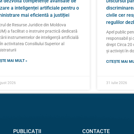
 dezvoltă competențe avansate de
Discursul pa
izare a inteligenței artificiale pentru o
discriminarea
inistrare mai eficientă a justiției
civile cer re
regulilor de
rul de Resurse Juridice din Moldova
M) a facilitat o instruire practică dedicată
Apel public pe
izării instrumentelor de inteligență artificială
responsabil și 
 în activitatea Consiliului Superior al
drept Circa 20 d
straturii
și activiști în 
ȘTE MAI MULT »
CITEȘTE MAI MU
gust 2026
31 iulie 2026
PUBLICAȚII
CONTACTE