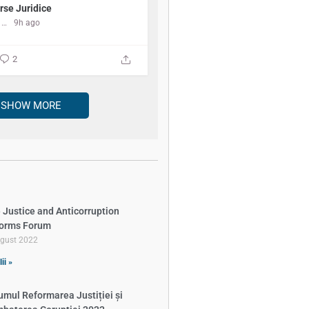
rse Juridice
Centrul de Resurse Juridice
9h ago
2
SHOW MORE
 Justice and Anticorruption
orms Forum
ugust 2022
ii »
umul Reformarea Justiției și