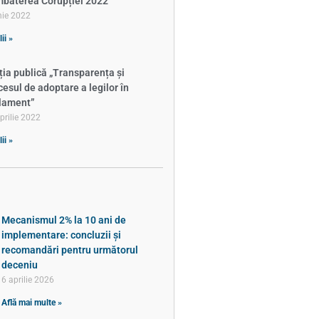
baterea Corupției 2022
nie 2022
ii »
ția publică „Transparența și
cesul de adoptare a legilor în
lament”
prilie 2022
ii »
Mecanismul 2% la 10 ani de
implementare: concluzii și
recomandări pentru următorul
deceniu
6 aprilie 2026
Află mai multe »