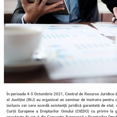
În perioada 4-5 Octombrie 2021, Centrul de Resurse Juridice d
al Justiției (INJ) au organizat un seminar de instruire pentru c
inclusiv cei care acordă asistenţă juridică garantată de stat, 
Curții Europene a Drepturilor Omului (CtEDO) cu privire la 
prevăzute de art. 6 din Convenția Europeană a Drepturilor Omul