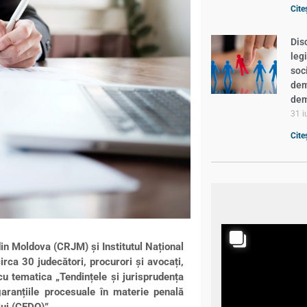
Cite
Dis
leg
soc
demn
dem
31 i
Cite
in Moldova (CRJM) și Institutul Național
irca 30 judecători, procurori și avocați,
cu tematica „Tendințele și jurisprudența
garanțiile procesuale în materie penală
ui (CEDO)”.