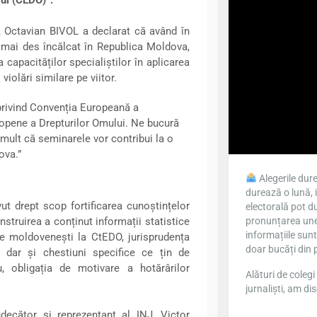
J, Octavian BIVOL a declarat că având în
l mai des încălcat în Republica Moldova,
 capacităților specialiștilor în aplicarea
iolări similare pe viitor.
 privind Convenția Europeană a
uropene a Drepturilor Omului. Ne bucură
 mult că seminarele vor contribui la o
ova.”
Alegerile dure
durează o lună, 
ut drept scop fortificarea cunoștințelor
electorală pot du
 instruirea a conținut informații statistice
pronunțarea unei
informațiile sun
le moldovenești la CtEDO, jurisprudența
doar bucăți din 
 dar și chestiuni specifice ce țin de
u, obligația de motivare a hotărârilor
Alături de colegi 
jurnaliști, am dis
ecător și reprezentant al INJ, Victor