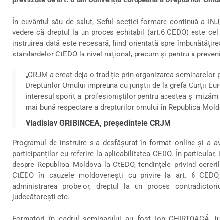
În cuvântul său de salut, Șeful secției formare continuă a IN
vedere că dreptul la un proces echitabil (art.6 CEDO) este ce
instruirea dată este necesară, fiind orientată spre îmbunătățirea
standardelor CtEDO la nivel național, precum și pentru a preveni v
„CRJM a creat deja o tradiție prin organizarea seminarelor
Drepturilor Omului împreună cu juriștii de la grefa Curții E
interesul sporit al profesioniștilor pentru acestea și mizăm
mai bună respectare a drepturilor omului în Republica Mold
Vladislav GRIBINCEA, președintele CRJM
Programul de instruire s-a desfășurat în format online și a av
participanților cu referire la aplicabilitatea CEDO. În particular,
despre Republica Moldova la CtEDO, tendințele privind cereri
CtEDO în cauzele moldovenești cu privire la art. 6 CEDO,
administrarea probelor, dreptul la un proces contradictori
judecătorești etc.
Formatori în cadrul seminarului au fost Ion CHIRTOACĂ, jud