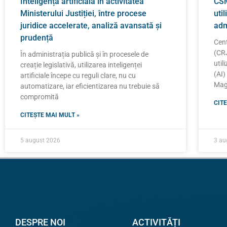
Inteligența artificială în activitatea
CSM
Ministerului Justiției, între procese
util
juridice accelerate, analiză avansată și
adm
prudență
Cent
(CRJ
În administrația publică și în procesele de
util
creație legislativă, utilizarea inteligenței
(AI)
artificiale începe cu reguli clare, nu cu
Magi
automatizare, iar eficientizarea nu trebuie să
compromită
CITE
CITEȘTE MAI MULT »
5 august 2026
3 au
DESPRE NOI
ACTIVITĂȚI