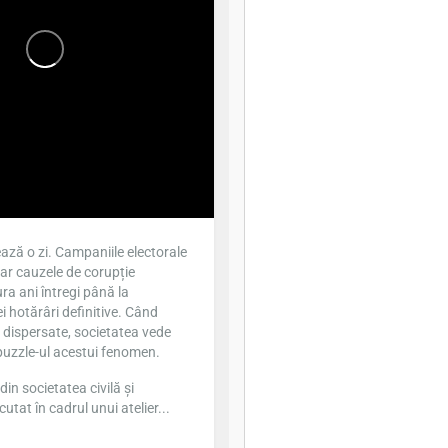
ază o zi. Campaniile electorale
iar cauzele de corupție
ra ani întregi până la
 hotărâri definitive. Când
t dispersate, societatea vede
puzzle-ul acestui fenomen.
din societatea civilă și
cutat în cadrul unui atelier...