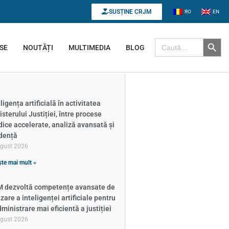
SUSȚINE CRJM
RO
EN
Search B
Search for:
SE
NOUTĂȚI
MULTIMEDIA
BLOG
ligența artificială în activitatea
isterului Justiției, între procese
idice accelerate, analiză avansată și
dență
ugust 2026
ște mai mult »
 dezvoltă competențe avansate de
izare a inteligenței artificiale pentru
dministrare mai eficientă a justiției
ugust 2026