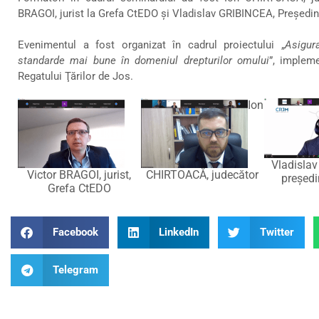
BRAGOI, jurist la Grefa CtEDO și Vladislav GRIBINCEA, Președi
Evenimentul a fost organizat în cadrul proiectului „
Asigur
standarde mai bune în domeniul drepturilor omului
”, implem
Regatului Ţărilor de Jos.
Ion
Vladisla
Victor BRAGOI, jurist,
CHIRTOACĂ, judecător
președ
Grefa CtEDO
Facebook
LinkedIn
Twitter
Telegram