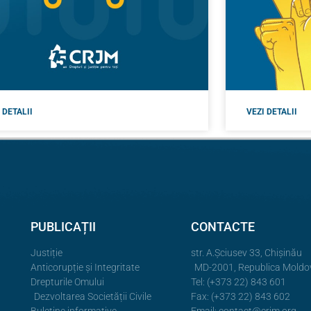
 DETALII
VEZI DETALII
PUBLICAȚII
CONTACTE
Justiție
str. A.Şciusev 33, Chișinău
Anticorupție și Integritate
MD-2001, Republica Moldo
Drepturile Omului
Tel: (+373 22) 843 601
Dezvoltarea Societății Civile
Fax: (+373 22) 843 602
Buletine informative
Email:
contact@crjm.org