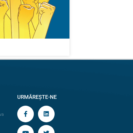
URMĂREȘTE-NE
va