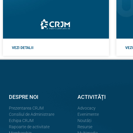
VEZI DETALII
VEZI
DESPRE NOI
ACTIVITĂȚI
Prezentarea CRJM
Advocacy
Consiliul de Administrare
Evenimente
Echipa CRJM
Noutăți
Rapoarte de activitate
Resurse
Membership
Multimedia