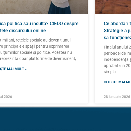
tică politică sau insultă? CtEDO despre
Ce abordări 
itele discursului online
Strategie a j
să funcțione
ltimii ani, rețelele sociale au devenit unul
re principalele spații pentru exprimarea
Finalul anului 
lțumirilor sociale și politice. Acestea nu
perioadei de im
reprezintă doar platforme de divertisment,
independența și 
aprobată în 20
ȘTE MAI MULT »
simpla
CITEȘTE MAI MU
ai 2026
28 ianuarie 2026