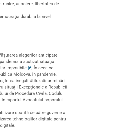
trunire, asociere, libertatea de
emocrația durabilă la nivel
ășurarea alegerilor anticipate
, pandemia a acutizat situația
hiar imposibile.
[6]
În ceea ce
Republica Moldova, în pandemie,
eșterea inegalităților, discriminări
u situații Excepționale a Republicii
dului de Procedură Civilă, Codului
 în raportul Avocatului poporului.
ilizare sporită de către guverne a
izarea tehnologiilor digitale pentru
digitale.