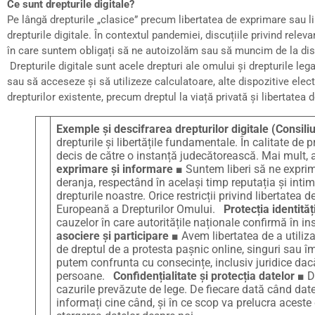
Ce sunt drepturile digitale?
Pe lângă drepturile „clasice” precum libertatea de exprimare sau li
drepturile digitale. În contextul pandemiei, discuțiile privind relev
în care suntem obligați să ne autoizolăm sau să muncim de la dis
Drepturile digitale sunt acele drepturi ale omului și drepturile leg
sau să acceseze și să utilizeze calculatoare, alte dispozitive elect
drepturilor existente, precum dreptul la viață privată și libertatea
Exemple și descifrarea drepturilor digitale (Consili
drepturile și libertățile fundamentale. În calitate de 
decis de către o instanță judecătorească. Mai mult, acc
exprimare și informare
■ Suntem liberi să ne exprim
deranja, respectând în același timp reputația și intimi
drepturile noastre. Orice restricții privind libertat
Europeană a Drepturilor Omului.
Protecția identităț
cauzelor în care autoritățile naționale confirmă în i
asociere și participare
■ Avem libertatea de a utiliza 
de dreptul de a protesta pașnic online, singuri sau îm
putem confrunta cu consecințe, inclusiv juridice dacă 
persoane.
Confidențialitate și protecția datelor
■ Da
cazurile prevăzute de lege. De fiecare dată când datel
informați cine când, și în ce scop va prelucra acest