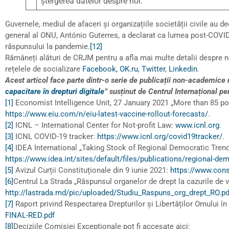
ștergerea datelor despre noi.
Guvernele, mediul de afaceri și organizațiile societății civile au 
general al ONU, António Guterres, a declarat ca lumea post-COVID19
răspunsului la pandemie.
[12]
Rămâneți alături de CRJM pentru a afla mai multe detalii despre no
rețelele de socializare
Facebook,
OK.ru
,
Twitter
,
Linkedin
.
Acest articol face parte dintr-o serie de publicații non-academice 
capacitare în drepturi digitale
” susținut de Centrul Internațional p
[1]
Economist Intelligence Unit, 27 January 2021 „More than 85 po
https://www.eiu.com/n/eiu-latest-vaccine-rollout-forecasts/
.
[2]
ICNL – International Center for Not-profit Law:
www.icnl.org
.
[3]
ICNL COVID-19 tracker:
https://www.icnl.org/covid19tracker/
.
[4]
IDEA International „Taking Stock of Regional Democratic Tren
https://www.idea.int/sites/default/files/publications/regional-de
[5]
Avizul Curții Constituționale din 9 iunie 2021:
https://www.con
[6]
Centrul La Strada „Răspunsul organelor de drept la cazurile de v
http://lastrada.md/pic/uploaded/Studiu_Raspuns_org_drept_RO.pd
[7]
Raport privind Respectarea Drepturilor și Libertăților Omului î
FINAL-RED.pdf
[8]
Deciziile Comisiei Excepționale pot fi accesate aici: