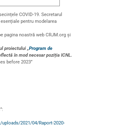
onsecințele COVID-19. Secretarul
t esențiale pentru modelarea
i pe pagina noastră web CRJM.org și
l proiectului „
Program de
reflectă în mod necesar poziția ICNL.
nes before 2023”
”:
/uploads/2021/04/Raport-2020-