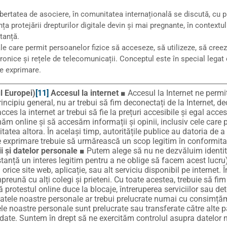
bertatea de asociere, în comunitatea internațională se discută, cu p
anța protejării drepturilor digitale devin și mai pregnante, în context
tanță.
ale care permit persoanelor fizice să acceseze, să utilizeze, să creez
ronice și rețele de telecomunicații. Conceptul este în special legat 
 de exprimare.
ul Europei)
[11]
Accesul la internet
■ Accesul la Internet ne permi
principiu general, nu ar trebui să fim deconectați de la Internet, d
es la internet ar trebui să fie la prețuri accesibile și egal acce
ăm online și să accesăm informații și opinii, inclusiv cele care
tatea altora. În același timp, autoritățile publice au datoria de a
ea de exprimare trebuie să urmărească un scop legitim în conformit
ii și datelor personale
■ Putem alege să nu ne dezvăluim identita
nstanță un interes legitim pentru a ne oblige să facem acest lucr
orice site web, aplicație, sau alt serviciu disponibil pe internet.
preună cu alți colegi și prieteni. Cu toate acestea, trebuie să fim
protestul online duce la blocaje, întreruperea serviciilor sau det
tele noastre personale ar trebui prelucrate numai cu consimță
e noastre personale sunt prelucrate sau transferate către alte pă
e date. Suntem în drept să ne exercităm controlul asupra datelor 