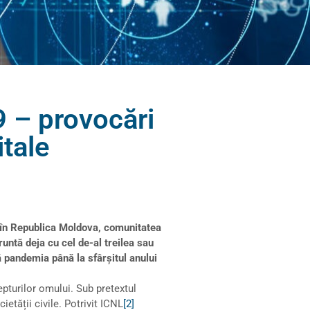
 – provocări
itale
 în Republica Moldova, comunitatea
untă deja cu cel de-al treilea sau
ă pandemia până la sfârșitul anului
pturilor omului. Sub pretextul
etății civile. Potrivit ICNL
[2]