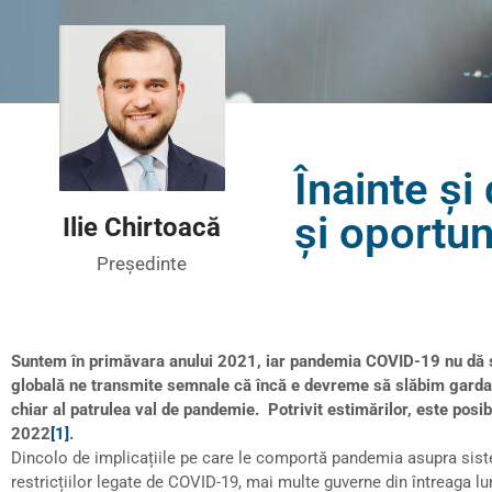
Înainte ș
și oportun
Ilie Chirtoacă
Președinte
Suntem în primăvara anului 2021, iar pandemia COVID-19 nu dă s
globală ne transmite semnale că încă e devreme să slăbim garda. În
chiar al patrulea val de pandemie. Potrivit estimărilor, este posi
2022
[1]
.
Dincolo de implicațiile pe care le comportă pandemia asupra siste
restricțiilor legate de COVID-19, mai multe guverne din întreaga lum