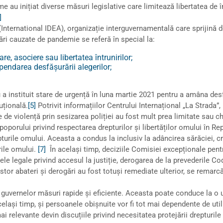
 au inițiat diverse măsuri legislative care limitează libertatea de în
]
(International IDEA), organizație interguvernamentală care sprijină d
cări cauzate de pandemie se referă în special la:
are, asociere sau libertatea întrunirilor;
pendarea desfășurării alegerilor;
a instituit stare de urgență în luna martie 2021 pentru a amâna desf
uțională.
[5]
Potrivit informațiilor Centrului Internațional „La Strada”
le de violență prin sesizarea poliției au fost mult prea limitate sau c
ui poporului privind respectarea drepturilor și libertăților omului în 
epturile omului. Aceasta a condus la inclusiv la adâncirea sărăciei, cr
urile omului.
[7]
În același timp, deciziile Comisiei excepționale pentr
le legale privind accesul la justiție, derogarea de la prevederile Co
tor abateri și derogări au fost totuși remediate ulterior, se remarcă
guvernelor măsuri rapide și eficiente. Aceasta poate conduce la o ut
elași timp, și persoanele obișnuite vor fi tot mai dependente de util
ai relevante devin discuțiile privind necesitatea protejării drepturile 