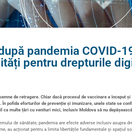
i după pandemia COVID-19
ități pentru drepturile dig
emne de retragere. Chiar dacă procesul de vaccinare a început și
 pofida eforturilor de prevenție și imunizare, unele state se confr
bil ca multe țări cu venituri mici, inclusiv Moldova să nu depășeasc
mului de sănătate, pandemia are efecte adverse inclusiv asupra dre
e, au acționat pentru a limita libertățile fundamentale și spațiul soci