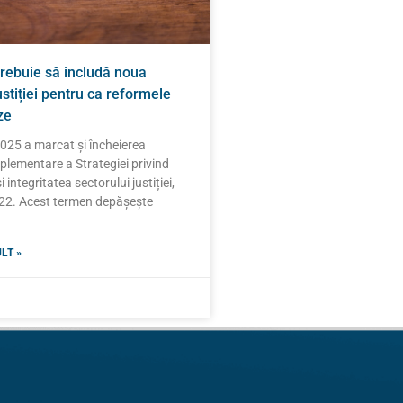
trebuie să includă noua
ustiției pentru ca reformele
ze
2025 a marcat și încheierea
plementare a Strategiei privind
integritatea sectorului justiției,
22. Acest termen depășește
LT »