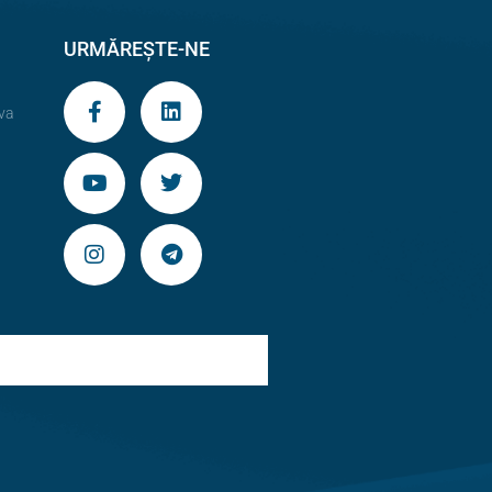
URMĂREȘTE-NE
va
9