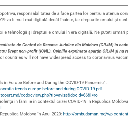
deopotrivă, responsabilitatea de a face partea lor pentru a atenua c
 va fi mult mai digitală decât înainte, iar drepturile omului și sun
ile tehnologii și drepturile omului în era digitală. Ne puteți urmăr
realizate de Centrul de Resurse Juridice din Moldova (CRJM) în cadru
entru Drept non-profit (ICNL). Opiniile exprimate aparțin CRJM şi nu 
or countries will not have widespread access to coronavirus vacci
ds in Europe Before and During the COVID-19 Pandemic” :
mocratic-trends-europe-before-and-during-COVID-19.pdf
.
stcourt.md/ccdocview.php?tip=avize&docid=66&l=ro
iolenţă în familie în contextul crizei COVID-19 în Republica Moldova
f
n Republica Moldova în Anul 2020:
http://ombudsman.md/wp-content