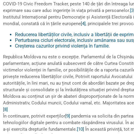
COVID-19 Civic Freedom Tracker, peste 140 de țări din întreaga lume
exprimare sau care aduc ingerințe în viața privată a persoanelor.
[3
Institutul Internațional pentru Democrație și Asistență Electorală 
mondial, constată că în țările europene
[4]
, principalele trei provo
Reducerea libertăților civile, inclusiv a libertății de exprim
Perturbarea cicluri electorale, inclusiv amânarea sau sus
Creșterea cazurilor privind violența în familie.
Republica Moldova nu este o excepție. Parlamentul de la Chișinău 
parlamentare, acțiune anulată subsecvent de către Curtea Constit
victimelor violenței in familie, or posibilitățile de a raporta cazuri
privește reducerea libertăților civile, Potrivit raportului Avocatul
autoritățile, în lini mari, nu au ținut cont de abordări bazate pe dr
structurale și consolidate și la înrăutățirea situației privind drept
Moldova au conținut un șir de abateri disproporționate de la norme
Administrativ, Codului muncii, Codului vamal, etc. Majoritatea aces
[8]
În continuare, potrivit experților
[9]
pandemia va solicita din partea 
tehnologiilor digitale pentru a combate răspândirea virusului. În ac
a-și exercita drepturile fundamentale.
[10]
În această privință, tot m