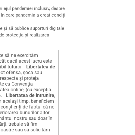
rilejul pandemiei inclusiv, despre
ul în care pandemia a creat condiții
e și să publice suporturi digitale
de protecția și realizarea
te să ne exercităm
ecât dacă acest lucru este
sibil tuturor.
Libertatea de
 pot ofensa, șoca sau
 respecta și proteja
ate cu Convenția
tea online, (cu excepția
u).
Libertatea de întrunire,
 În același timp, beneficiem
 conștienți de faptul că ne
eriorarea bunurilor altor
mântul nostru sau doar în
rți, trebuie să fim
noastre sau să solicităm