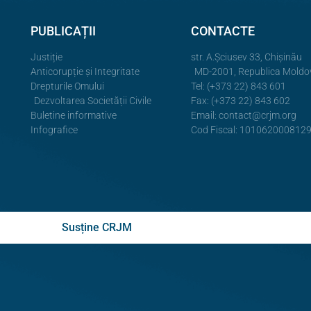
PUBLICAȚII
CONTACTE
Justiție
str. A.Şciusev 33, Chișinău
Anticorupție și Integritate
MD-2001, Republica Moldo
Drepturile Omului
Tel: (+373 22) 843 601
Dezvoltarea Societății Civile
Fax: (+373 22) 843 602
Buletine informative
Email:
contact@crjm.org
Infografice
Cod Fiscal: 101062000812
Susține CRJM