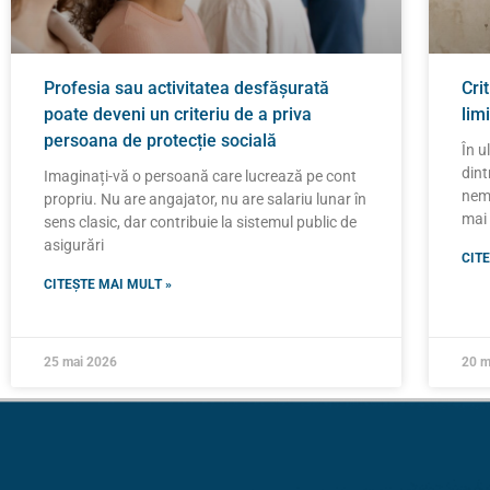
Profesia sau activitatea desfășurată
Cri
poate deveni un criteriu de a priva
lim
persoana de protecție socială
În u
dint
Imaginați-vă o persoană care lucrează pe cont
nemu
propriu. Nu are angajator, nu are salariu lunar în
mai 
sens clasic, dar contribuie la sistemul public de
asigurări
CITE
CITEȘTE MAI MULT »
25 mai 2026
20 m