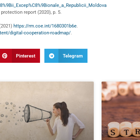
%C8%9Bii_Excep%C8%9Bionale_a_Republicii_Moldova
protection report (2020), p. 5.
 (2021)
https://rm.coe.int/1680301b6e
.
tent/digital-cooperation-roadmap/
.
Pinterest
Telegram