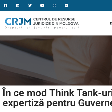
D
În ce mod Think Tank-uri
expertiză pentru Guverne