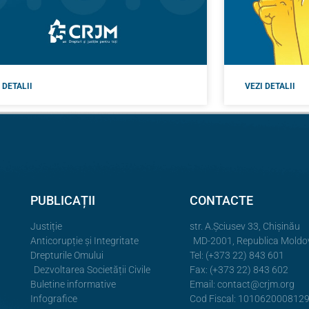
 DETALII
VEZI DETALII
PUBLICAȚII
CONTACTE
Justiție
str. A.Şciusev 33, Chișinău
Anticorupție și Integritate
MD-2001, Republica Moldo
Drepturile Omului
Tel: (+373 22) 843 601
Dezvoltarea Societății Civile
Fax: (+373 22) 843 602
Buletine informative
Email:
contact@crjm.org
Infografice
Cod Fiscal: 101062000812