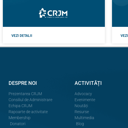
VEZI DETALII
VEZI
DESPRE NOI
ACTIVITĂȚI
Prezentarea CRJM
Advocacy
Consiliul de Administrare
Evenimente
Echipa CRJM
Noutăți
Rapoarte de activitate
Resurse
Membership
Multimedia
Donatori
Blog