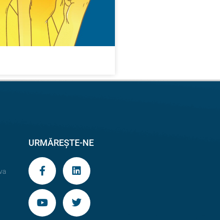
URMĂREȘTE-NE
va
9