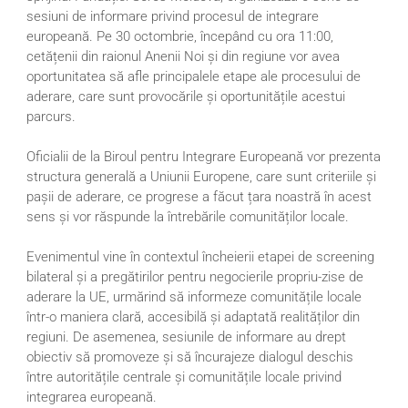
sesiuni de informare privind procesul de integrare
europeană. Pe 30 octombrie, începând cu ora 11:00,
cetățenii din raionul Anenii Noi și din regiune vor avea
oportunitatea să afle principalele etape ale procesului de
aderare, care sunt provocările și oportunitățile acestui
parcurs.
Oficialii de la Biroul pentru Integrare Europeană vor prezenta
structura generală a Uniunii Europene, care sunt criteriile și
pașii de aderare, ce progrese a făcut țara noastră în acest
sens și vor răspunde la întrebările comunităților locale.
Evenimentul vine în contextul încheierii etapei de screening
bilateral și a pregătirilor pentru negocierile propriu-zise de
aderare la UE, urmărind să informeze comunitățile locale
într-o maniera clară, accesibilă și adaptată realităților din
regiuni. De asemenea, sesiunile de informare au drept
obiectiv să promoveze și să încurajeze dialogul deschis
între autoritățile centrale și comunitățile locale privind
integrarea europeană.