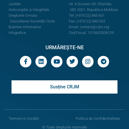
Justiție
str. A.Şciusev 33, Chișinău
Anticorupție și Integritate
MD-2001, Republica Moldova
Drepturile Omului
Tel: (+373 22) 843 601
Dezvoltarea Societății Civile
Fax: (+373 22) 843 602
Buletine informative
Email:
contact@crjm.org
Infografice
Cod Fiscal: 1010620008129
URMĂREȘTE-NE
Susține CRJM
Termeni și Condiții
Politica de Confidențialitate
© Toate drepturile rezervate