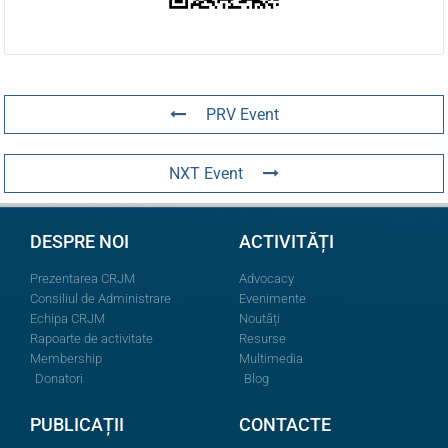
PRV Event
NXT Event
DESPRE NOI
ACTIVITĂȚI
Prezentarea CRJM
Advocacy
Consiliul de Administrare
Evenimente
Echipa CRJM
Noutăți
Rapoarte de activitate
Resurse
Membership
Multimedia
Donatori
Blog
PUBLICAȚII
CONTACTE