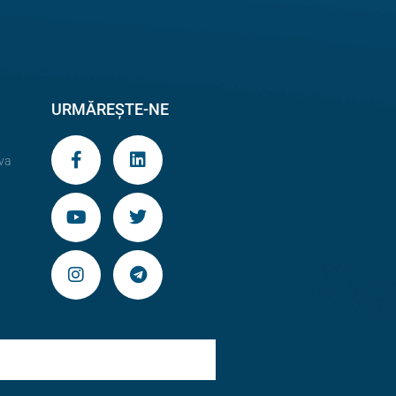
URMĂREȘTE-NE
va
9