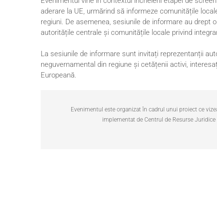
Evenimentul vine în contextul încheierii etapei de screenin
aderare la UE, urmărind să informeze comunitățile locale î
regiuni. De asemenea, sesiunile de informare au drept ob
autoritățile centrale și comunitățile locale privind integ
La sesiunile de informare sunt invitați reprezentanții autor
neguvernamental din regiune și cetățenii activi, interesa
Europeană.
Evenimentul este organizat în cadrul unui proiect ce viz
implementat de Centrul de Resurse Juridice