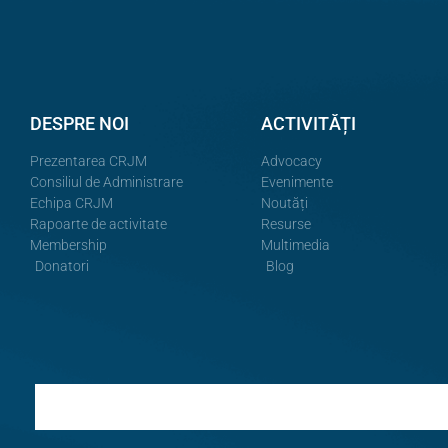
DESPRE NOI
ACTIVITĂȚI
Prezentarea CRJM
Advocacy
Consiliul de Administrare
Evenimente
Echipa CRJM
Noutăți
Rapoarte de activitate
Resurse
Membership
Multimedia
Donatori
Blog