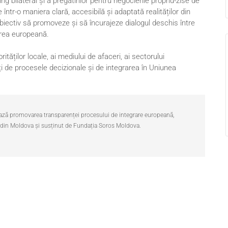
g bilateral și a pregătirilor pentru negocierile propriu-zise de
ntr-o maniera clară, accesibilă și adaptată realităților din
iectiv să promoveze și să încurajeze dialogul deschis între
rarea europeană.
ităților locale, ai mediului de afaceri, ai sectorului
ți de procesele decizionale și de integrarea în Uniunea
ează promovarea transparenței procesului de integrare europeană,
 din Moldova și susținut de Fundația Soros Moldova.