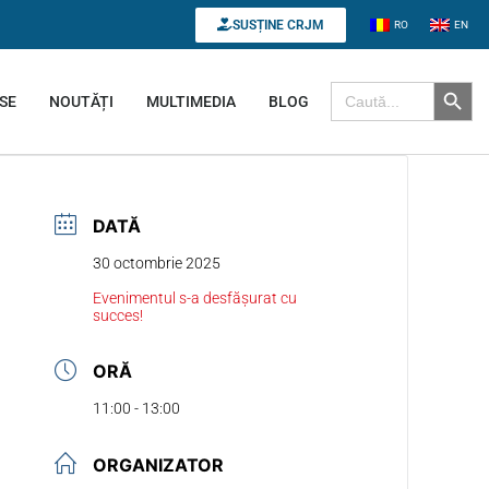
SUSȚINE CRJM
RO
EN
Search B
Search for:
SE
NOUTĂȚI
MULTIMEDIA
BLOG
DATĂ
30 octombrie 2025
Evenimentul s-a desfășurat cu
succes!
ORĂ
11:00 - 13:00
ORGANIZATOR