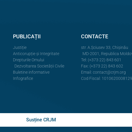
PUBLICAȚII
CONTACTE
Justiție
str. A.Şciusev 33, Chișinău
Anticorupție și Integritate
MD-2001, Republica Moldo
Drepturile Omului
Tel: (+373 22) 843 601
Dezvoltarea Societății Civile
Fax: (+373 22) 843 602
Buletine informative
Email:
contact@crjm.org
Infografice
Cod Fiscal: 101062000812
Susține CRJM