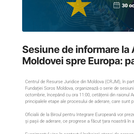
Sesiune de informare la 
Moldovei spre Europa: paș
Centrul de Resurse Juridice din Moldova (CRJM), în parte
Fundației Soros Moldova, organizează o serie de sesiuni
octombrie, începând cu ora 11:00, cetățenii din raionul A
principalele etape ale procesului de aderare, care sunt pr
Oficialii de la Biroul pentru Integrare Europeană vor prez
și pașii de aderare, ce progrese a făcut țara noastră în a