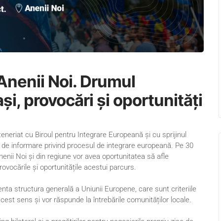
Anenii Noi. Drumul
i, provocări și oportunități
neriat cu Biroul pentru Integrare Europeană și cu sprijinul
 de informare privind procesul de integrare europeană. Pe 30
nenii Noi și din regiune vor avea oportunitatea să afle
ovocările și oportunitățile acestui parcurs.
enta structura generală a Uniunii Europene, care sunt criteriile
cest sens și vor răspunde la întrebările comunităților locale.