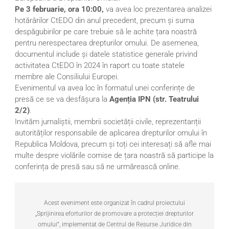
Pe 3 februarie, ora 10:00,
va avea loc prezentarea analizei
hotărârilor CtEDO din anul precedent, precum și suma
despăgubirilor pe care trebuie să le achite țara noastră
pentru nerespectarea drepturilor omului. De asemenea,
documentul include și datele statistice generale privind
activitatea CtEDO în 2024 în raport cu toate statele
membre ale Consiliului Europei.
Evenimentul va avea loc în formatul unei conferințe de
presă ce se va desfășura la
Agenția IPN (str. Teatrului
2/2)
.
Invităm jurnaliștii, membrii societății civile, reprezentanții
autorităților responsabile de aplicarea drepturilor omului în
Republica Moldova, precum și toți cei interesați să afle mai
multe despre violările comise de țara noastră să participe la
conferința de presă sau să ne urmărească online.
Acest eveniment este organizat în cadrul proiectului
„Sprijinirea eforturilor de promovare a protecției drepturilor
omului”, implementat de Centrul de Resurse Juridice din