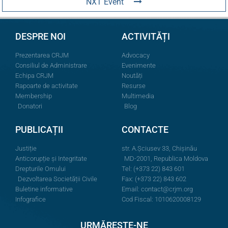
NXT Event
DESPRE NOI
ACTIVITĂȚI
Prezentarea CRJM
Advocacy
Consiliul de Administrare
Evenimente
Echipa CRJM
Noutăți
Rapoarte de activitate
Resurse
Membership
Multimedia
Donatori
Blog
PUBLICAȚII
CONTACTE
Justiție
str. A.Şciusev 33, Chișinău
Anticorupție și Integritate
MD-2001, Republica Moldova
Drepturile Omului
Tel: (+373 22) 843 601
Dezvoltarea Societății Civile
Fax: (+373 22) 843 602
Buletine informative
Email:
contact@crjm.org
Infografice
Cod Fiscal: 1010620008129
URMĂREȘTE-NE