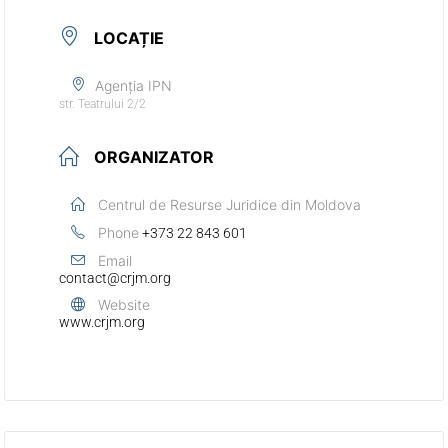
LOCAȚIE
Agenția IPN
str. Teatrului 2/2
ORGANIZATOR
Centrul de Resurse Juridice din Moldova
Phone
+373 22 843 601
Email
contact@crjm.org
Website
www.crjm.org