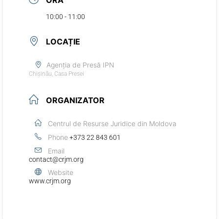
10:00 - 11:00
LOCAȚIE
Agenția de Presă IPN
Chișinău, Casa Presei
ORGANIZATOR
Centrul de Resurse Juridice din Moldova
Phone
+373 22 843 601
Email
contact@crjm.org
Website
www.crjm.org