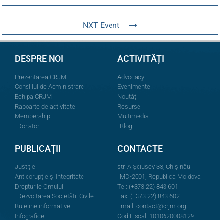
NXT Event
DESPRE NOI
ACTIVITĂȚI
Prezentarea CRJM
Advocacy
Consiliul de Administrare
Evenimente
Echipa CRJM
Noutăți
Rapoarte de activitate
Resurse
Membership
Multimedia
Donatori
Blog
PUBLICAȚII
CONTACTE
Justiție
str. A.Şciusev 33, Chișinău
Anticorupție și Integritate
MD-2001, Republica Moldova
Drepturile Omului
Tel: (+373 22) 843 601
Dezvoltarea Societății Civile
Fax: (+373 22) 843 602
Buletine informative
Email:
contact@crjm.org
Infografice
Cod Fiscal: 1010620008129