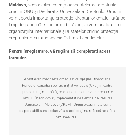
Moldova,
vom explica esența conceptelor de drepturile
omului, ONU și Declarația Universală a Drepturilor Omului,
vom aborda importanța protecției drepturilor omului, atât pe
timp de pace, cât și pe timp de război, și vom analiza rolul
organizațiilor internaționale și a statelor privind protecția
drepturilor omului, în special în timpul conflictelor.
Pentru înregistrare, vă rugăm să completați acest
formular.
Acest eveniment este organizat cu sprijinul financiar al
Fondului canadian pentru inițiative locale (CFLI) în cadrul
proiectului „Îmbunătățirea standardelor privind drepturile
omului în Moldova”, implementat de Centrul de Resurse
Juridice din Moldova (CRJM). Opiniile exprimate sunt
responsabilitatea exclusivă a autorilor și nu reflectă neapărat
viziunea CFLI.