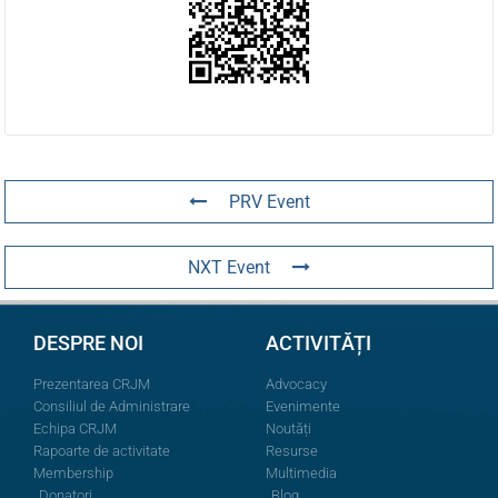
PRV Event
NXT Event
DESPRE NOI
ACTIVITĂȚI
Prezentarea CRJM
Advocacy
Consiliul de Administrare
Evenimente
Echipa CRJM
Noutăți
Rapoarte de activitate
Resurse
Membership
Multimedia
Donatori
Blog