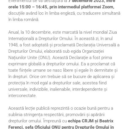
Evenimentul se va desfășura la
7 decembrie 2023, între
orele 15:00 – 16:45, prin intermediul platformei Zoom,
discuțiile având loc în limba engleză, cu traducere simultană
în limba română.
Anual, la 10 decembrie, este marcată la nivel mondial Ziua
Internațională a Drepturilor Omului. În această zi, în anul
1948, a fost adoptată și proclamată Declarația Universală a
Drepturilor Omului, elaborată sub egida Organizației
Națiunilor Unite (ONU). Această Declarație a fost prima
exprimare globală a drepturilor omului. Ea a proclamat că
toate ființele umane se nasc libere și egale în demnitate și
în drepturi. Orice om trebuie să se bucure de aplicarea și
protecția în mod egal a drepturilor sale, acestea fiind
universale, indivizibile, inalienabile, interdependente și
interconectate.
Această lecție publică reprezintă o ocazie bună pentru a
sublinia stringența respectării, promovării și apărării
drepturilor omului. Împreună cu
echipa CRJM și Beatrix
Ferenci, șefa Oficiului ONU pentru Drepturile Omului în