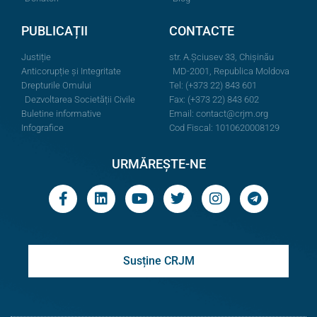
PUBLICAȚII
CONTACTE
Justiție
str. A.Şciusev 33, Chișinău
Anticorupție și Integritate
MD-2001, Republica Moldova
Drepturile Omului
Tel: (+373 22) 843 601
Dezvoltarea Societății Civile
Fax: (+373 22) 843 602
Buletine informative
Email:
contact@crjm.org
Infografice
Cod Fiscal: 1010620008129
URMĂREȘTE-NE
Susține CRJM