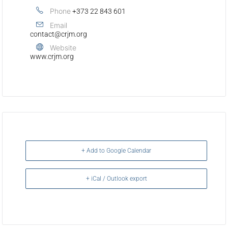
Phone
+373 22 843 601
Email
contact@crjm.org
Website
www.crjm.org
+ Add to Google Calendar
+ iCal / Outlook export