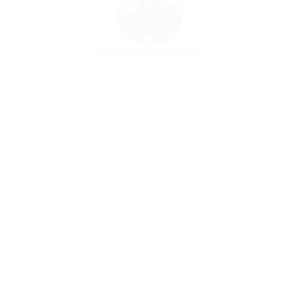
Florentina Costache
Florin Petrescu
Ștefan Mihăilescu