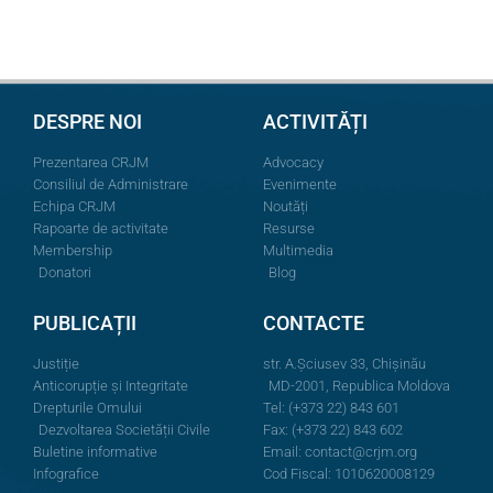
DESPRE NOI
ACTIVITĂȚI
Prezentarea CRJM
Advocacy
Consiliul de Administrare
Evenimente
Echipa CRJM
Noutăți
Rapoarte de activitate
Resurse
Membership
Multimedia
Donatori
Blog
PUBLICAȚII
CONTACTE
Justiție
str. A.Şciusev 33, Chișinău
Anticorupție și Integritate
MD-2001, Republica Moldova
Drepturile Omului
Tel: (+373 22) 843 601
Dezvoltarea Societății Civile
Fax: (+373 22) 843 602
Buletine informative
Email:
contact@crjm.org
Infografice
Cod Fiscal: 1010620008129