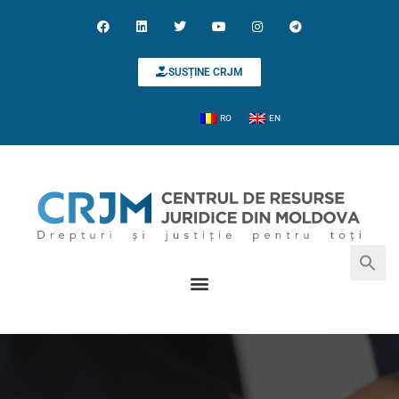
SUSȚINE CRJM
RO
EN
Search for:
Search Button