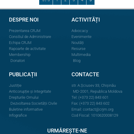
DESPRE NOI
ACTIVITĂȚI
Prezentarea CRJM
Advocacy
Consiliul de Administrare
Evenimente
Echipa CRJM
Noutăți
Rapoarte de activitate
Resurse
Membership
Multimedia
Donatori
Blog
PUBLICAȚII
CONTACTE
Justiție
str. A.Şciusev 33, Chișinău
Anticorupție și Integritate
MD-2001, Republica Moldova
Drepturile Omului
Tel: (+373 22) 843 601
Dezvoltarea Societății Civile
Fax: (+373 22) 843 602
Buletine informative
Email:
contact@crjm.org
Infografice
Cod Fiscal: 1010620008129
URMĂREȘTE-NE