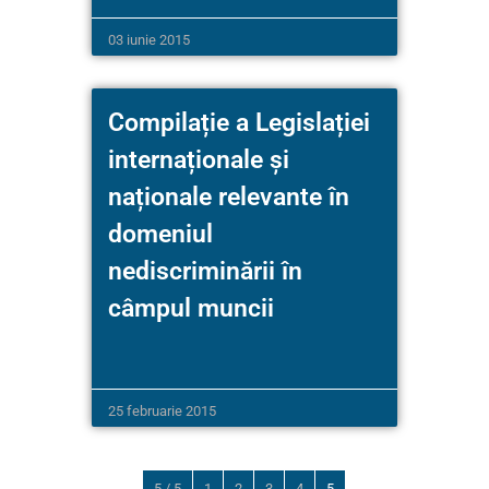
03 iunie 2015
Compilație a Legislației
internaționale și
naționale relevante în
domeniul
nediscriminării în
câmpul muncii
25 februarie 2015
5 / 5
1
2
3
4
5