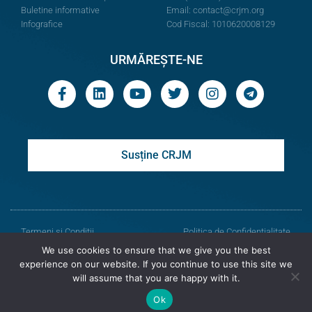
Buletine informative
Email:
contact@crjm.org
Infografice
Cod Fiscal: 1010620008129
URMĂREȘTE-NE
Susține CRJM
Termeni și Condiții
Politica de Confidențialitate
We use cookies to ensure that we give you the best
© Toate drepturile rezervate
experience on our website. If you continue to use this site we
will assume that you are happy with it.
Centrul de Resurse Juridice din Moldova
Ok
Versiunea veche a site-ului