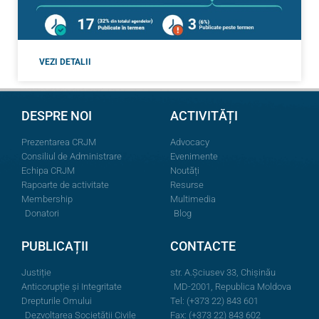
VEZI DETALII
DESPRE NOI
ACTIVITĂȚI
Prezentarea CRJM
Advocacy
Consiliul de Administrare
Evenimente
Echipa CRJM
Noutăți
Rapoarte de activitate
Resurse
Membership
Multimedia
Donatori
Blog
PUBLICAȚII
CONTACTE
Justiție
str. A.Şciusev 33, Chișinău
Anticorupție și Integritate
MD-2001, Republica Moldova
Drepturile Omului
Tel: (+373 22) 843 601
Dezvoltarea Societății Civile
Fax: (+373 22) 843 602