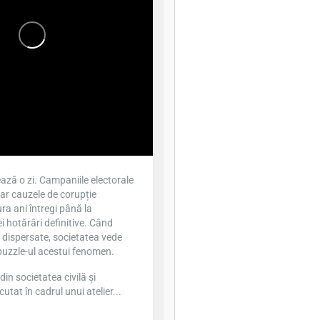
ază o zi. Campaniile electorale
iar cauzele de corupție
ra ani întregi până la
 hotărâri definitive. Când
t dispersate, societatea vede
puzzle-ul acestui fenomen.
din societatea civilă și
cutat în cadrul unui atelier...