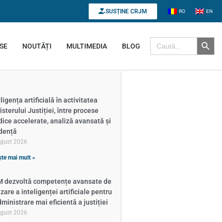
SUSȚINE CRJM
RO
EN
Search B
Search for:
SE
NOUTĂȚI
MULTIMEDIA
BLOG
ligența artificială în activitatea
isterului Justiției, între procese
idice accelerate, analiză avansată și
dență
ugust 2026
ște mai mult »
 dezvoltă competențe avansate de
izare a inteligenței artificiale pentru
dministrare mai eficientă a justiției
ugust 2026