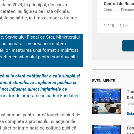
Centrul de Resu
te în 2024, în principal, din cauza
 cetățeni nu figurau pe lista oficială.
iile pe hârtie, în timp ce doar o treime
18
4
e, Serviciului Fiscal de Stat, Ministerului
 s-au numărat: crearea unui sistem
ilor, instituirea unui format simplificat
nderii mecanismului pentru contribuabilii
 el le oferă cetățenilor o cale simplă și
EVENIMENTE
strument stimulează implicarea publică și
pot influența direct inițiativele ce
The
onator de programe în cadrul Fundației
Ref
3 a
Detal
pași comuni pentru următoarele cicluri de
rea completă a procesului și acțiuni de
 ulterior într-o notă de politică publică.
For