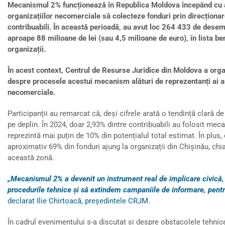
Mecanismul 2% funcționează în Republica Moldova începând cu an
organizațiilor necomerciale să colecteze fonduri prin direcționar
contribuabili. În această perioadă, au avut loc 264 433 de des
aproape 88 milioane de lei (sau 4,5 milioane de euro), în lista ben
organizații.
În acest context, Centrul de Resurse Juridice din Moldova a org
despre procesele acestui mecanism alături de reprezentanți ai auto
necomerciale.
Participanții au remarcat că, deși cifrele arată o tendință clară 
pe deplin. În 2024, doar 2,93% dintre contribuabili au folosit mec
reprezintă mai puțin de 10% din potențialul total estimat. În plus
aproximativ 69% din fonduri ajung la organizații din Chișinău, ch
această zonă.
„Mecanismul 2% a devenit un instrument real de implicare civică, 
procedurile tehnice și să extindem campaniile de informare, pentr
declarat Ilie Chirtoacă, președintele CRJM.
În cadrul evenimentului s-a discutat și despre obstacolele tehnic