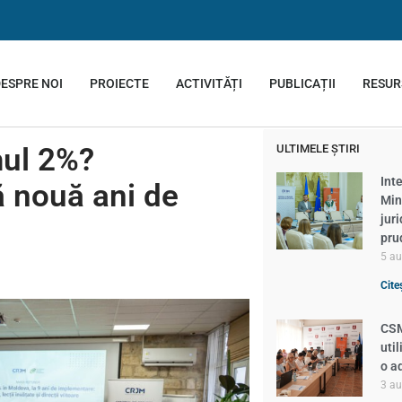
ESPRE NOI
PROIECTE
ACTIVITĂȚI
PUBLICAȚII
RESUR
ul 2%?
ULTIMELE ȘTIRI
Inte
ă nouă ani de
Min
jur
pru
5 a
Cite
CSM
util
o a
3 a