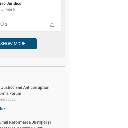
rse Juridice
Centrul de Resurse Juridice
Aug 6
2
SHOW MORE
 Justice and Anticorruption
orms Forum
ugust 2022
ii »
umul Reformarea Justiției și