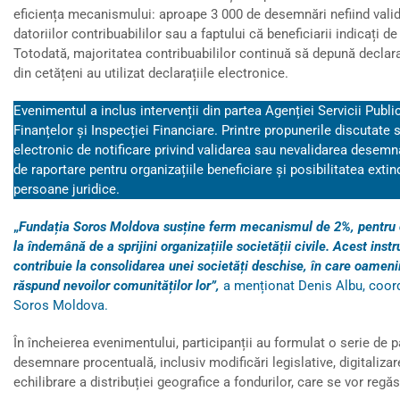
eficiența mecanismului: aproape 3 000 de desemnări nefiind valida
datoriilor contribuabililor sau a faptului că beneficiarii indicați de
Totodată, majoritatea contribuabililor continuă să depună declaraț
din cetățeni au utilizat declarațiile electronice.
Evenimentul a inclus intervenții din partea Agenției Servicii Public
Finanțelor și Inspecției Financiare. Printre propunerile discutate
electronic de notificare privind validarea sau nevalidarea desemnăr
de raportare pentru organizațiile beneficiare și posibilitatea exti
persoane juridice.
„
Fundația Soros Moldova susține ferm mecanismul de 2%, pentru că
la îndemână de a sprijini organizațiile societății civile. Acest in
contribuie la consolidarea unei societăți deschise, în care oamenii 
răspund nevoilor comunităților lor”,
a menționat Denis Albu, coord
Soros Moldova.
În încheierea evenimentului, participanții au formulat o serie de 
desemnare procentuală, inclusiv modificări legislative, digitaliza
echilibrare a distribuției geografice a fondurilor, care se vor regăsi