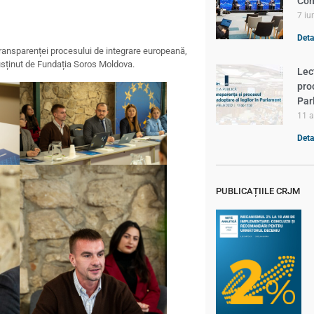
Com
7 iu
Detal
transparenței procesului de integrare europeană,
usținut de Fundația Soros Moldova.
Lec
pro
Par
11 a
Detal
PUBLICAȚIILE CRJM