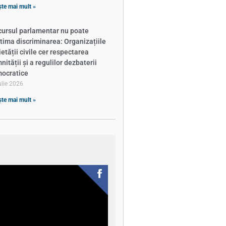
ște mai mult »
cursul parlamentar nu poate
itima discriminarea: Organizațiile
ietății civile cer respectarea
ității și a regulilor dezbaterii
ocratice
ulie 2026
ște mai mult »