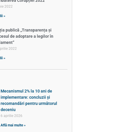
baterea Corupției 2022
nie 2022
ii »
ția publică „Transparența și
cesul de adoptare a legilor în
lament”
prilie 2022
ii »
Mecanismul 2% la 10 ani de
implementare: concluzii și
recomandări pentru următorul
deceniu
6 aprilie 2026
Află mai multe »