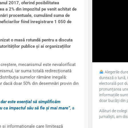
ul 2017, oferind posibilitatea
ea a 2% din impozitul pe venit achitat de
emnări procentuale, cumulând suma de
eficiarilor fiind înregistrare 1 050 de
anizat o masă rotundă pentru a discuta
rităților publice și ai organizațiilor
de creștere, mecanismul este nevalorificat
anismul, iar suma totală redirecționată
Alegerile dure
, distribuția sumelor rămâne inegală:
durează o lună, 
iar dacă doar 50% din desemnări provin din
electorală pot du
pronunțarea unei
informațiile sun
doar bucăți din 
dar este esențial să simplificăm
u ca impactul său să fie și mai mare”
, a
Alături de colegi 
jurnaliști, am dis
e și informaționale care limitează