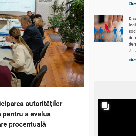
Cite
Dis
leg
soc
demn
dem
31 i
Cite
iparea autorităților
ă pentru a evalua
re procentuală