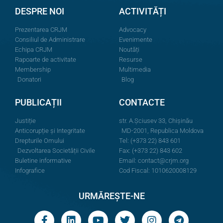
DESPRE NOI
ACTIVITĂȚI
Prezentarea CRJM
Advocacy
Consiliul de Administrare
Evenimente
Echipa CRJM
Noutăți
Rapoarte de activitate
Resurse
Membership
Multimedia
Donatori
Blog
PUBLICAȚII
CONTACTE
Justiție
str. A.Şciusev 33, Chișinău
Anticorupție și Integritate
MD-2001, Republica Moldova
Drepturile Omului
Tel: (+373 22) 843 601
Dezvoltarea Societății Civile
Fax: (+373 22) 843 602
Buletine informative
Email:
contact@crjm.org
Infografice
Cod Fiscal: 1010620008129
URMĂREȘTE-NE