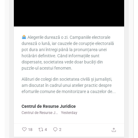
Alegerile durează o zi. Campaniile electorale
durează o lună, iar cauzele de corupție electorală
pot dura ani întregi până la pronunțarea unei
hotărâri definitive. Când informațiile sunt
dispersate, societatea vede doar bucăți din
puzzle-ul acestui fenomen.
Alături de colegi din societatea civilă și jurnaliști,
am discutat în cadrul unui atelier practic despre
eforturile comune de monitorizare a cauzelor de...
Centrul de Resurse Juridice
Centrul de Resurse Juridice
Yesterday
18
4
2