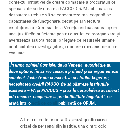
contextul inițiativei de creare comasare a procuraturilor
specializate și de creare a PACCO. CRJM subliniază că
dezbaterea trebuie să se concentreze mai degrabă pe
capacitarea de funcționare, decât pe arhitectura
instituțională. Comisia de la Veneția indică asupra lipsei
unei justificări suficiente pentru o astfel de reorganizare și
avertizează asupra riscurilor legate de resursele umane,
continuitatea investigațiilor și ocolirea mecanismelor de
evaluare.
„În urma opiniei Comisiei de la Veneția, autoritățile au
două opțiuni: fie să revizuiască profund și să argumenteze
suficient, inclusiv din perspectiva costurilor bugetare,
necesitatea creării PACCO, fie să păstreze instituțiile
existente – PA și PCCOCS – și să le consolideze accelerat
prin resurse, cooperare și predictibilitate bugetară”
,
se
arată într-o
notă de opinii
publicată de CRJM.
A treia direcție prioritară vizează
gestionarea
crizei de personal din justiție
, una dintre cele