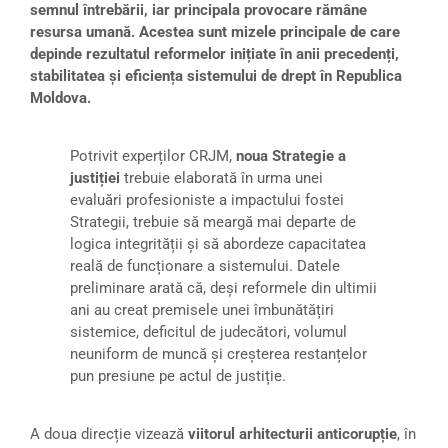
semnul întrebării, iar principala provocare rămâne
resursa umană. Acestea sunt mizele principale de care
depinde rezultatul reformelor inițiate în anii precedenți,
stabilitatea și eficiența sistemului de drept în Republica
Moldova.
Potrivit experților CRJM,
noua Strategie a
justiției
trebuie elaborată în urma unei
evaluări profesioniste a impactului fostei
Strategii, trebuie să meargă mai departe de
logica integrității și să abordeze capacitatea
reală de funcționare a sistemului. Datele
preliminare arată că, deși reformele din ultimii
ani au creat premisele unei îmbunătățiri
sistemice, deficitul de judecători, volumul
neuniform de muncă și creșterea restanțelor
pun presiune pe actul de justiție.
A doua direcție vizează
viitorul arhitecturii anticorupție
, în