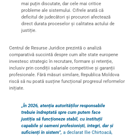
mai puțin discutate, dar cele mai critice
probleme ale sistemului. Cifrele arată că
deficitul de judecători și procurori afectează
direct durata proceselor și calitatea actului de
justiție.
Centrul de Resurse Juridice prezintă o analiză
comparativă succintă despre cum alte state europene
investesc strategic în recrutare, formare și retenție,
inclusiv prin condiții salariale competitive și garanții
profesionale. Fără măsuri similare, Republica Moldova
riscă să nu poată susține funcțional progresul reformelor
inițiate.
„În 2026, atenția autorităților responsabile
trebuie îndreptată spre cum putem face
justiția să funcționeze stabil, cu instituții
capabile și oameni profesioniști, integri, dar și
suficienți în sistem”,
a declarat Ilie Chirtoacă,