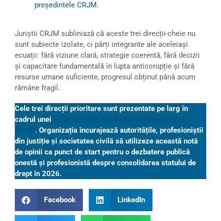
președintele CRJM.
Juriștii CRJM subliniază că aceste trei direcții-cheie nu
sunt subiecte izolate, ci părți integrante ale aceleiași
ecuații: fără viziune clară, strategie coerentă, fără decizii
și capacitare fundamentală în lupta anticorupție și fără
resurse umane suficiente, progresul obținut până acum
rămâne fragil.
Cele trei direcții prioritare sunt prezentate pe larg în
cadrul unei
ediții speciale a buletinului informativ al
CRJM
. Organizația încurajează autoritățile, profesioniștii
din justiție și societatea civilă să utilizeze această notă
de opinii ca punct de start pentru o dezbatere publică
onestă și profesionistă despre consolidarea statului de
drept în 2026.
Facebook
LinkedIn