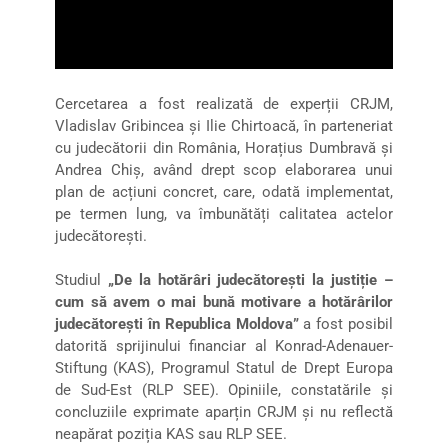
Cercetarea a fost realizată de experții CRJM,
Vladislav Gribincea și Ilie Chirtoacă, în parteneriat
cu judecătorii din România, Horațius Dumbravă și
Andrea Chiș, având drept scop elaborarea unui
plan de acțiuni concret, care, odată implementat,
pe termen lung, va îmbunătăți calitatea actelor
judecătorești.
Studiul
„De la hotărâri judecătorești la justiție –
cum să avem o mai bună motivare a hotărârilor
judecătorești în Republica Moldova”
a fost posibil
datorită sprijinului financiar al Konrad-Adenauer-
Stiftung (KAS), Programul Statul de Drept Europa
de Sud-Est (RLP SEE). Opiniile, constatările și
concluziile exprimate aparțin CRJM și nu reflectă
neapărat poziția KAS sau RLP SEE.