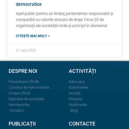
democratice
Apel public pentru un limbaj parlamentar responsabil și
compatibil cu valorile statului de drept Circa 20 de
organizații ale societății civile și activiști în domeniul
CITEȘTE MAI MULT »
31 iulie 2026
DESPRE NOI
ACTIVITĂȚI
Prezentarea CRJM
Advocacy
Consiliul de Administrare
Evenimente
Echipa CRJM
Noutăți
Rapoarte de activitate
Resurse
Membership
Multimedia
Donatori
Blog
PUBLICAȚII
CONTACTE