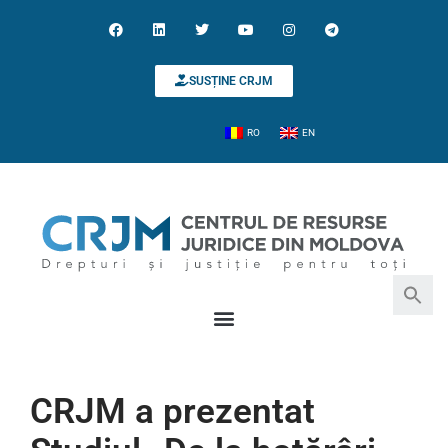
SUSȚINE CRJM
RO
EN
Search for:
Search Button
CRJM a prezentat