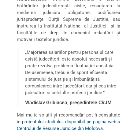
hotărârilor judecătorești civile, renunțarea la
medierea judiciară obligatorie, codificarea
jurisprudenței Curții Supreme de Justiție, sau
instruirea la Institutul Național al Justiției și la
facultățile de drept în domeniul redactării și
motivării textelor juridice.
„Majorarea salariilor pentru personalul care
asistă judecătorii este absolut necesară și
poate rezolva problema fluctuației acestuia.
De asemenea, trebuie de sporit eficiența
sistemului de justiție și îmbunătățită
comunicarea între judecători, dar și cea între
judecători și celelalte profesii juridice.”
Vladislav Gribincea, președintele CRJM
Mai multe soluții și recomandări pot fi consultate
în
proiectului studiului, disponibil pe pagina web a
Centrului de Resurse Juridice din Moldova
.