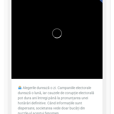
Alegerile durează o zi. Campaniile electorale
durează o lună, iar cauzele de corupție electorală
pot dura ani întregi până la pronunțarea unei
hotărâri definitive. Când informațiile sunt
dispersate, societatea vede doar bucăți din
puzzle-ul acestui fenomen.