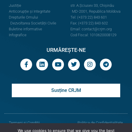
Justiție
str. A.Şciusev 33, Chișinău
Anticorupție și Integritate
MD-2001, Republica Moldova
Drepturile Omului
Tel: (+373 22) 843 601
Dezvoltarea Societății Civile
Fax: (+373 22) 843 602
Buletine informative
Email:
contact@crjm.org
Infografice
Cod Fiscal: 1010620008129
URMĂREȘTE-NE
Susține CRJM
Termeni și Condiții
Politica de Confidențialitate
We use cookies to ensure that we give you the best
© Toate drepturile rezervate