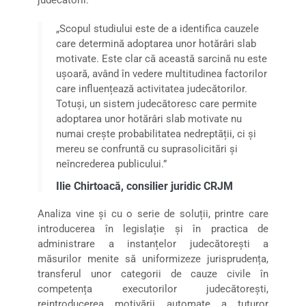
„Scopul studiului este de a identifica cauzele
care determină adoptarea unor hotărâri slab
motivate. Este clar că această sarcină nu este
ușoară, având în vedere multitudinea factorilor
care influențează activitatea judecătorilor.
Totuși, un sistem judecătoresc care permite
adoptarea unor hotărâri slab motivate nu
numai crește probabilitatea nedreptății, ci și
mereu se confruntă cu suprasolicitări și
neîncrederea publicului.”
Ilie Chirtoacă, consilier juridic CRJM
Analiza vine și cu o serie de soluții, printre care
introducerea în legislație și în practica de
administrare a instanțelor judecătorești a
măsurilor menite să uniformizeze jurisprudența,
transferul unor categorii de cauze civile în
competența executorilor judecătorești,
reintroducerea motivării automate a tuturor