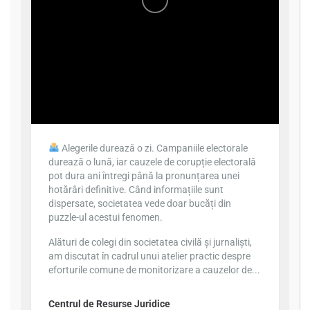
Alegerile durează o zi. Campaniile electorale
durează o lună, iar cauzele de corupție electorală
pot dura ani întregi până la pronunțarea unei
hotărâri definitive. Când informațiile sunt
dispersate, societatea vede doar bucăți din
puzzle-ul acestui fenomen.
Alături de colegi din societatea civilă și jurnaliști,
am discutat în cadrul unui atelier practic despre
eforturile comune de monitorizare a cauzelor de...
Centrul de Resurse Juridice