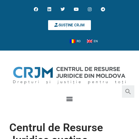
SUSȚINE CRJM
RO
EN
Search for:
Search Button
Centrul de Resurse