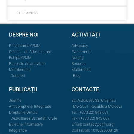
31 iulie 2026
DESPRE NOI
ACTIVITĂȚI
Prezentarea CRJM
Advocacy
Consiliul de Administrare
Evenimente
Echipa CRJM
Noutăți
Rapoarte de activitate
Resurse
Membership
Multimedia
Donatori
Blog
PUBLICAȚII
CONTACTE
Justiție
str. A.Şciusev 33, Chișinău
Anticorupție și Integritate
MD-2001, Republica Moldova
Drepturile Omului
Tel: (+373 22) 843 601
Dezvoltarea Societății Civile
Fax: (+373 22) 843 602
Buletine informative
Email:
contact@crjm.org
Infografice
Cod Fiscal: 1010620008129