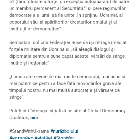
51 (fără folosire a forței cu excepția autoapărării) de către
un membru permanent al Securității.”, și cere regimurilor
democrate ale lumii să fie unite „în sprijinul Ucrainei, al
poporului său, al apărătorilor drepturilor omului și al
instituțiilor democratice”.
Semnatarii solicită Federației Ruse să își retragă imediat
forțele militare din Ucraina și „să aleagă dialogul și
diplomația pentru a pune capăt acestei vărsări de sânge
inutile și iraționale”.
„Lumea are nevoie de mai multe democrații, mai bune și
mai puternice pentru a face față provocărilor grave ale
timpului nostru, nu mai multă autocrație și vărsare de
sânge”.
Puteți citi întreaga inițiativă pe site-ul Global Democracy
Coalition,
aici
.
#StandWithUkraine
#nurăzboiului
#нетвойне
#нівійні
#StopWar