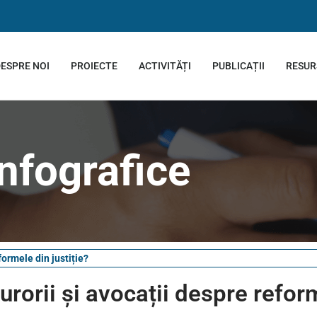
ESPRE NOI
PROIECTE
ACTIVITĂȚI
PUBLICAȚII
RESUR
Infografice
formele din justiție?
urorii și avocații despre refor