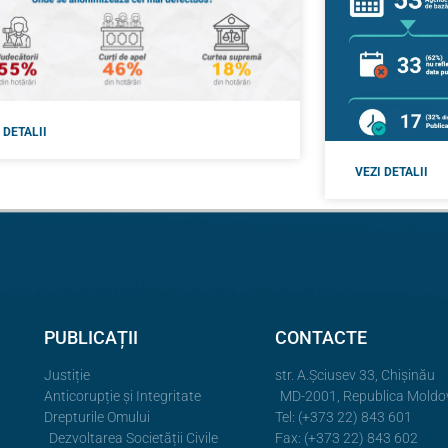
 DETALII
VEZI DETALII
PUBLICAȚII
CONTACTE
Justiție
str. A.Şciusev 33, Chișinău
Anticorupție și Integritate
MD-2001, Republica Moldo
Drepturile Omului
Tel: (+373 22) 843 601
Dezvoltarea Societății Civile
Fax: (+373 22) 843 602