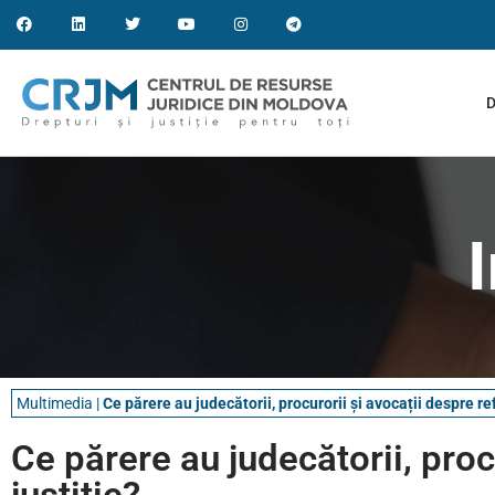
D
Multimedia
|
Ce părere au judecătorii, procurorii și avocații despre re
Ce părere au judecătorii, proc
justiție?