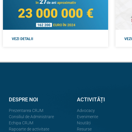
VEZI DETALII
VEZI
DESPRE NOI
ACTIVITĂȚI
Prezentarea CRJM
Advocacy
Consiliul de Administrare
Evenimente
Echipa CRJM
Noutăți
Rapoarte de activitate
Resurse