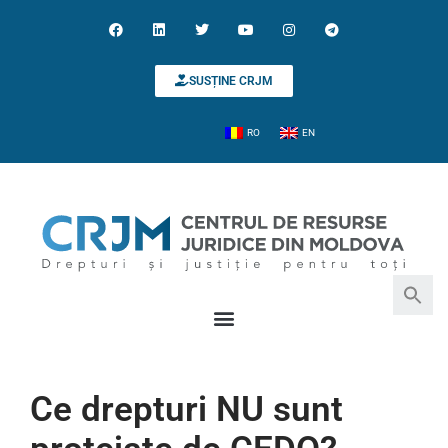
SUSȚINE CRJM
RO
EN
Search for:
Search Button
Ce drepturi NU sunt