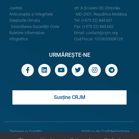
Justiție
str. A.Şciusev 33, Chișinău
Anticorupție și Integritate
MD-2001, Republica Moldova
Drepturile Omului
Tel: (+373 22) 843 601
Dezvoltarea Societății Civile
Fax: (+373 22) 843 602
Buletine informative
Email:
contact@crjm.org
Infografice
Cod Fiscal: 1010620008129
URMĂREȘTE-NE
Susține CRJM
Termeni și Condiții
Politica de Confidențialitate