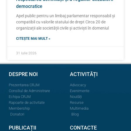
democratice
Apel public pentru un limbaj parlamentar responsabil și
compatibil cu valorile statului de drept Circa 20 de
organizații ale societății civile și activiști în domeniul
CITEȘTE MAI MULT »
31 iulie 2026
DESPRE NOI
ACTIVITĂȚI
Prezentarea CRJM
Advocacy
Consiliul de Administrare
Evenimente
Echipa CRJM
Noutăți
Rapoarte de activitate
Resurse
Membership
Multimedia
Donatori
Blog
PUBLICAȚII
CONTACTE