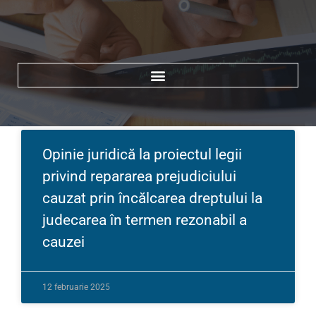
Search for:
Search Button
Opinie juridică la proiectul legii
privind repararea prejudiciului
cauzat prin încălcarea dreptului la
judecarea în termen rezonabil a
cauzei
12 februarie 2025