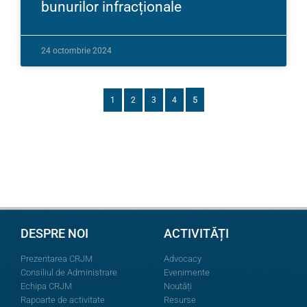
bunurilor infracționale
24 octombrie 2024
5
1
2
3
4
DESPRE NOI
ACTIVITĂȚI
Prezentarea CRJM
Advocacy
Consiliul de Administrare
Evenimente
Echipa CRJM
Noutăți
Rapoarte de activitate
Resurse