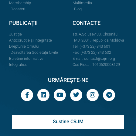
Membership
Multimedia
Donatori
Blog
PUBLICAȚII
CONTACTE
Justiție
str. A.Şciusev 33, Chișinău
Anticorupție și Integritate
MD-2001, Republica Moldova
Drepturile Omului
Tel: (+373 22) 843 601
Dezvoltarea Societății Civile
Fax: (+373 22) 843 602
Buletine informative
Email:
contact@crjm.org
Infografice
Cod Fiscal: 1010620008129
URMĂREȘTE-NE
Susține CRJM