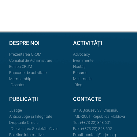
DESPRE NOI
ACTIVITĂȚI
Prezentarea CRJM
Advocacy
Consiliul de Administrare
Evenimente
Echipa CRJM
Noutăți
Rapoarte de activitate
Resurse
Membership
Multimedia
Donatori
Blog
PUBLICAȚII
CONTACTE
Justiție
str. A.Şciusev 33, Chișinău
Anticorupție și Integritate
MD-2001, Republica Moldova
Drepturile Omului
Tel: (+373 22) 843 601
Dezvoltarea Societății Civile
Fax: (+373 22) 843 602
Buletine informative
Email:
contact@crjm.org