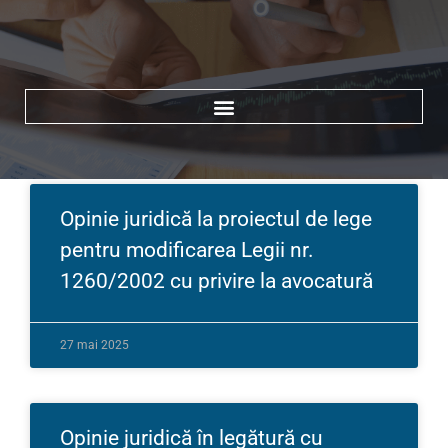
Search for:
Search Button
Opinie juridică la proiectul de lege
pentru modificarea Legii nr.
1260/2002 cu privire la avocatură
27 mai 2025
Opinie juridică în legătură cu