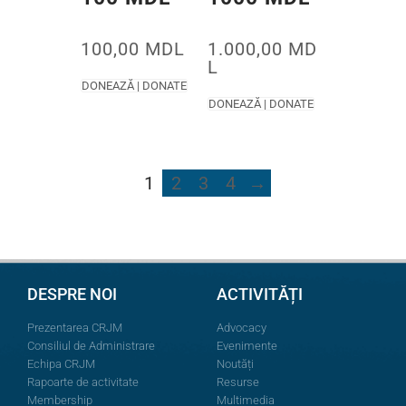
100,00
MDL
1.000,00
MD
L
DONEAZĂ | DONATE
DONEAZĂ | DONATE
1
2
3
4
→
DESPRE NOI
ACTIVITĂȚI
Prezentarea CRJM
Advocacy
Consiliul de Administrare
Evenimente
Echipa CRJM
Noutăți
Rapoarte de activitate
Resurse
Membership
Multimedia