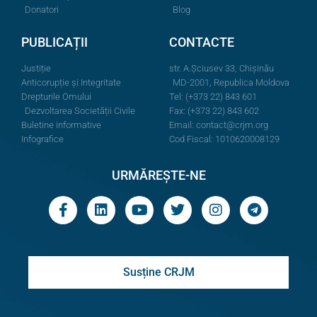
Donatori
Blog
PUBLICAȚII
CONTACTE
Justiție
str. A.Şciusev 33, Chișinău
Anticorupție și Integritate
MD-2001, Republica Moldova
Drepturile Omului
Tel: (+373 22) 843 601
Dezvoltarea Societății Civile
Fax: (+373 22) 843 602
Buletine informative
Email:
contact@crjm.org
Infografice
Cod Fiscal: 1010620008129
URMĂREȘTE-NE
Susține CRJM