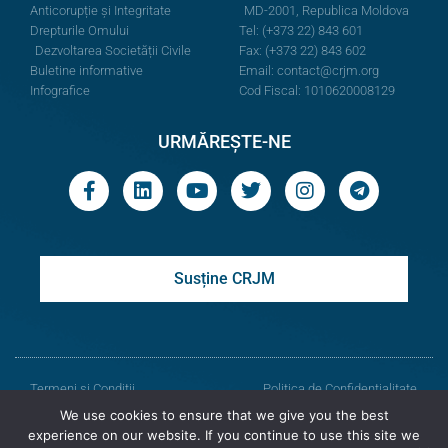
Anticorupție și Integritate
MD-2001, Republica Moldova
Drepturile Omului
Tel: (+373 22) 843 601
Dezvoltarea Societății Civile
Fax: (+373 22) 843 602
Buletine informative
Email:
contact@crjm.org
Infografice
Cod Fiscal: 1010620008129
URMĂREȘTE-NE
Susține CRJM
Termeni și Condiții
Politica de Confidențialitate
We use cookies to ensure that we give you the best
© Toate drepturile rezervate
experience on our website. If you continue to use this site we