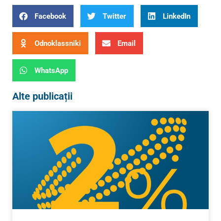
Facebook
Twitter
LinkedIn
Odnoklassniki
Email
WhatsApp
Alte publicații