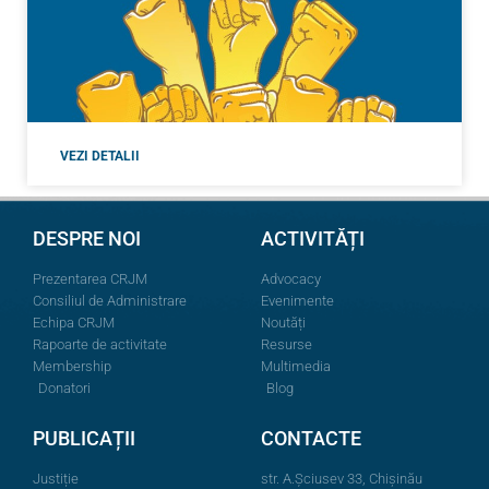
VEZI DETALII
DESPRE NOI
ACTIVITĂȚI
Prezentarea CRJM
Advocacy
Consiliul de Administrare
Evenimente
Echipa CRJM
Noutăți
Rapoarte de activitate
Resurse
Membership
Multimedia
Donatori
Blog
PUBLICAȚII
CONTACTE
Justiție
str. A.Şciusev 33, Chișinău