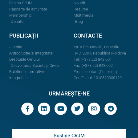
Echipa CRJM
Noutăți
Rapoarte de activitate
Resurse
Membership
Multimedia
Donatori
Blog
PUBLICAȚII
CONTACTE
Justiție
str. A.Şciusev 33, Chișinău
Anticorupție și Integritate
MD-2001, Republica Moldova
Drepturile Omului
Tel: (+373 22) 843 601
Dezvoltarea Societății Civile
Fax: (+373 22) 843 602
Buletine informative
Email:
contact@crjm.org
Infografice
Cod Fiscal: 1010620008129
URMĂREȘTE-NE
Susține CRJM