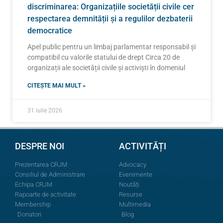
discriminarea: Organizațiile societății civile cer
respectarea demnității și a regulilor dezbaterii
democratice
Apel public pentru un limbaj parlamentar responsabil și
compatibil cu valorile statului de drept Circa 20 de
organizații ale societății civile și activiști în domeniul
CITEȘTE MAI MULT »
31 iulie 2026
DESPRE NOI
ACTIVITĂȚI
Prezentarea CRJM
Advocacy
Consiliul de Administrare
Evenimente
Echipa CRJM
Noutăți
Rapoarte de activitate
Resurse
Membership
Multimedia
Donatori
Blog