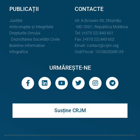
PUBLICAȚII
CONTACTE
Justiție
str. A.Şciusev 33, Chișinău
Anticorupție și Integritate
MD-2001, Republica Moldova
Drepturile Omului
Tel: (+373 22) 843 601
Dezvoltarea Societății Civile
Fax: (+373 22) 843 602
Buletine informative
Email:
contact@crjm.org
Infografice
Cod Fiscal: 1010620008129
URMĂREȘTE-NE
Susține CRJM