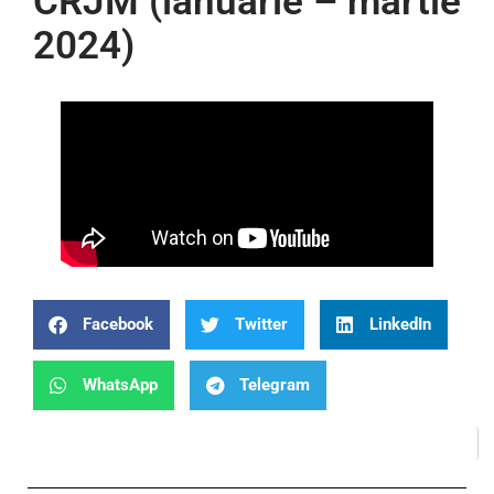
CRJM (ianuarie – martie
2024)
Facebook
Twitter
LinkedIn
WhatsApp
Telegram