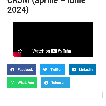
CRJM (aprilie – iunie
2024)
Facebook
Twitter
LinkedIn
WhatsApp
Telegram