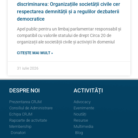
discriminarea: Organizațiile societății civile cer
respectarea demnității și a regulilor dezbaterii
democratice
Apel public pentru un limbaj parlamentar responsabil și
compatibil cu valorile statului de drept Circa 20 de
organizații ale societății civile și activiști în domeniul
CITEȘTE MAI MULT »
31 iulie 2026
DESPRE NOI
ACTIVITĂȚI
Prezentarea CRJM
Advocacy
Consiliul de Administrare
Evenimente
Echipa CRJM
Noutăți
Rapoarte de activitate
Resurse
Membership
Multimedia
Donatori
Blog