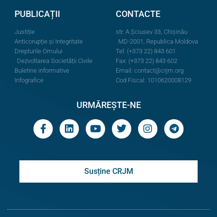
PUBLICAȚII
CONTACTE
Justiție
str. A.Şciusev 33, Chișinău
Anticorupție și Integritate
MD-2001, Republica Moldova
Drepturile Omului
Tel: (+373 22) 843 601
Dezvoltarea Societății Civile
Fax: (+373 22) 843 602
Buletine informative
Email:
contact@crjm.org
Infografice
Cod Fiscal: 1010620008129
URMĂREȘTE-NE
Susține CRJM