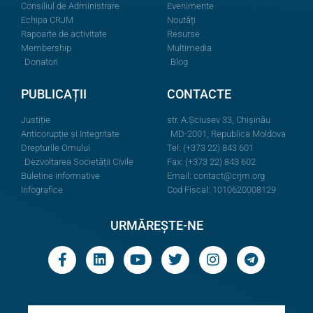
Consiliul de Administrare
Evenimente
Echipa CRJM
Noutăți
Rapoarte de activitate
Resurse
Membership
Multimedia
Donatori
Blog
PUBLICAȚII
CONTACTE
Justiție
str. A.Şciusev 33, Chișinău
Anticorupție și Integritate
MD-2001, Republica Moldova
Drepturile Omului
Tel: (+373 22) 843 601
Dezvoltarea Societății Civile
Fax: (+373 22) 843 602
Buletine informative
Email:
contact@crjm.org
Infografice
Cod Fiscal: 1010620008129
URMĂREȘTE-NE