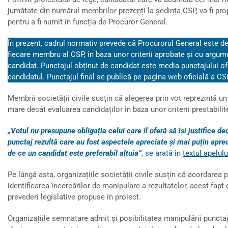
jumătate din numărul membrilor prezenți la ședința CSP, va fi pr
pentru a fi numit în funcția de Procuror General.
În prezent, cadrul normativ prevede că Procurorul General este d
fiecare membru al CSP, în baza unor criterii aprobate și cu argum
candidat. Punctajul obținut de candidat este media punctajului of
candidatul. Punctajul final se publică pe pagina web oficială a CS
Membrii societății civile susțin că alegerea prin vot reprezintă un
mare decât evaluarea candidaților în baza unor criterii prestabilite
„Votul nu presupune obligația celui care îl oferă să își justifice deci
punctaj rezultă care au fost aspectele apreciate și mai puțin aprec
de ce un candidat este preferabil altuia”
, se arată în
textul apelulu
Pe lângă asta, organizațiile societății civile susțin că acordare
identificarea încercărilor de manipulare a rezultatelor, acest fapt 
prevederi legislative propuse în proiect.
Organizațiile semnatare admit și posibilitatea manipulării punctaj