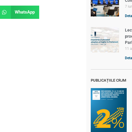
Com
7 iu
WhatsApp
Detal
Lec
pro
Par
11 a
Detal
PUBLICAȚIILE CRJM