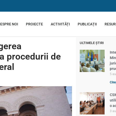
ESPRE NOI
PROIECTE
ACTIVITĂȚI
PUBLICAȚII
RESUR
agerea
ULTIMELE ȘTIRI
Inte
a procedurii de
Min
jur
eral
pru
5 a
Cite
CSM
util
o a
3 a