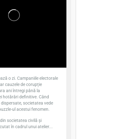
ază o zi. Campaniile electorale
iar cauzele de corupție
ra ani întregi până la
 hotărâri definitive. Când
t dispersate, societatea vede
puzzle-ul acestui fenomen.
din societatea civilă și
cutat în cadrul unui atelier...