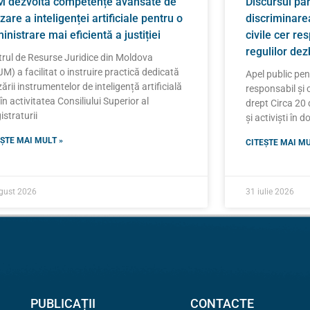
 dezvoltă competențe avansate de
Discursul pa
izare a inteligenței artificiale pentru o
discriminarea
inistrare mai eficientă a justiției
civile cer re
regulilor de
rul de Resurse Juridice din Moldova
M) a facilitat o instruire practică dedicată
Apel public pe
izării instrumentelor de inteligență artificială
responsabil și 
 în activitatea Consiliului Superior al
drept Circa 20 d
straturii
și activiști în 
ȘTE MAI MULT »
CITEȘTE MAI MU
gust 2026
31 iulie 2026
PUBLICAȚII
CONTACTE