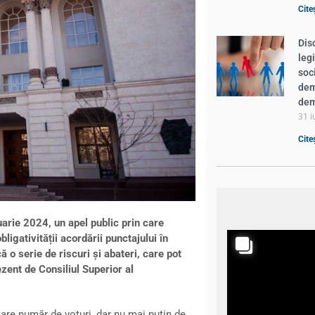
Cite
Dis
leg
soc
demn
dem
31 i
Cite
nuarie 2024, un apel public prin care
igativității acordării punctajului în
o serie de riscuri și abateri, care pot
zent de Consiliul Superior al
mare număr de voturi, dar nu mai puțin de