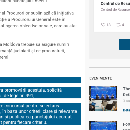
culării punctajului mediu.
Centrul de Resu
al Procurorilor subliniază că inițiativa
cție a Procurorului General este în
18
4
tingerea obiectivelor sale, care au stat
.
că Moldova trebuie să asigure numiri
rnanță judiciară și de procuratură,
neral.
EVENIMENTE
The
ra promovării acestuia, solicită
Ref
 de lege nr. 491;
3 a
ze concursul pentru selectarea
Detal
în baza unor criterii clare și relevante
an și publicarea punctajului acordat
 pentru fiecare criteriu.
For