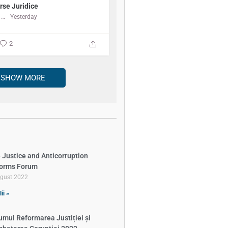
rse Juridice
Centrul de Resurse Juridice
Yesterday
2
SHOW MORE
 Justice and Anticorruption
orms Forum
ugust 2022
ii »
umul Reformarea Justiției și