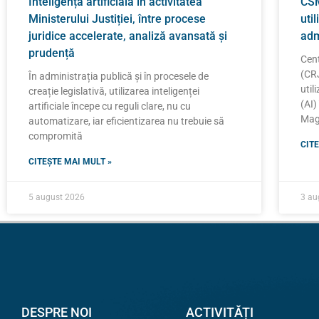
Inteligența artificială în activitatea
CSM
Ministerului Justiției, între procese
util
juridice accelerate, analiză avansată și
adm
prudență
Cent
(CRJ
În administrația publică și în procesele de
util
creație legislativă, utilizarea inteligenței
(AI)
artificiale începe cu reguli clare, nu cu
Magi
automatizare, iar eficientizarea nu trebuie să
compromită
CITE
CITEȘTE MAI MULT »
5 august 2026
3 au
DESPRE NOI
ACTIVITĂȚI