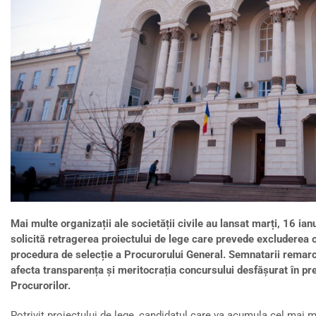
Mai multe organizații ale societății civile au lansat marți, 16 ia
solicită retragerea proiectului de lege care prevede excluderea obl
procedura de selecție a Procurorului General. Semnatarii remarcă 
afecta transparența și meritocrația concursului desfășurat în pre
Procurorilor.
Potrivit proiectului de lege, candidatul care va acumula cel mai 