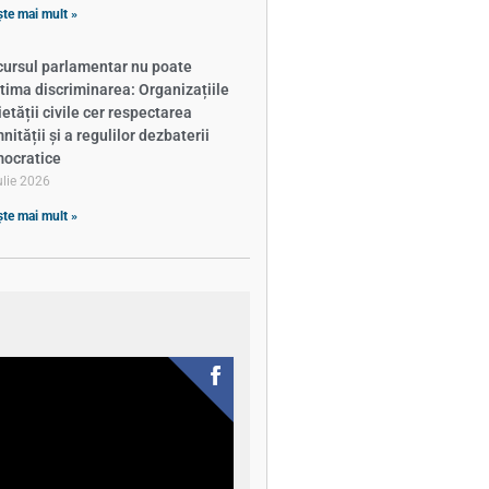
ște mai mult »
cursul parlamentar nu poate
itima discriminarea: Organizațiile
ietății civile cer respectarea
ității și a regulilor dezbaterii
ocratice
ulie 2026
ște mai mult »