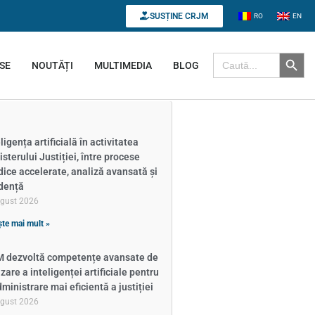
SUSȚINE CRJM
RO
EN
Search B
Search for:
SE
NOUTĂȚI
MULTIMEDIA
BLOG
ligența artificială în activitatea
isterului Justiției, între procese
idice accelerate, analiză avansată și
dență
ugust 2026
ște mai mult »
 dezvoltă competențe avansate de
izare a inteligenței artificiale pentru
dministrare mai eficientă a justiției
ugust 2026