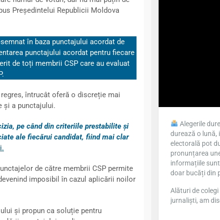
opus Președintelui Republicii Moldova
esemnat în baza punctajului acordat de
entarea punctajului acordat pentru fiecare
erit de toți membrii CSP care au evaluat
P.
 regres, întrucât oferă o discreție mai
 și a punctajului.
Alegerile dure
zia, pe când din criteriile prestabilite și
durează o lună, 
iate ale fiecărui candidat, fiind mai clar
electorală pot du
i
.
pronunțarea unei
informațiile sun
a punctajelor de către membrii CSP permite
doar bucăți din 
devenind imposibil în cazul aplicării noilor
Alături de colegi 
jurnaliști, am dis
ului și propun ca soluție pentru