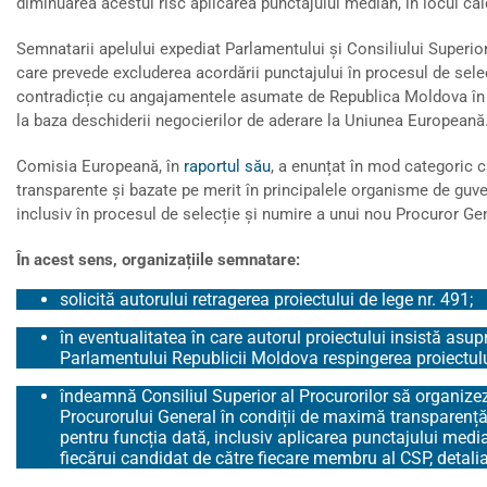
diminuarea acestui risc aplicarea punctajului median, în locul cal
Semnatarii apelului expediat Parlamentului și Consiliului Superior 
care prevede excluderea acordării punctajului în procesul de sele
contradicție cu angajamentele asumate de Republica Moldova în a
la baza deschiderii negocierilor de aderare la Uniunea Europeană
Comisia Europeană, în
raportul său
, a enunțat în mod categoric 
transparente și bazate pe merit în principalele organisme de guve
inclusiv în procesul de selecție și numire a unui nou Procuror Ge
În acest sens, organizațiile semnatare:
solicită autorului retragerea proiectului de lege nr. 491;
în eventualitatea în care autorul proiectului insistă asup
Parlamentului Republicii Moldova respingerea proiectului
îndeamnă Consiliul Superior al Procurorilor să organize
Procurorului General în condiții de maximă transparență, 
pentru funcția dată, inclusiv aplicarea punctajului medi
fiecărui candidat de către fiecare membru al CSP, detaliat