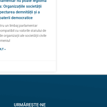
rlamentar nu poate legitima
: Organizațiile societății
spectarea demnității și a
zbaterii democratice
ntru un limbaj parlamentar
compatibil cu valorile statului de
e organizații ale societății civile
domeniul
LT »
URMĂREȘTE-NE