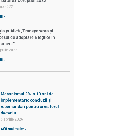
baterea Corupției 2022
nie 2022
ii »
ția publică „Transparența și
cesul de adoptare a legilor în
lament”
prilie 2022
ii »
Mecanismul 2% la 10 ani de
implementare: concluzii și
recomandări pentru următorul
deceniu
6 aprilie 2026
Află mai multe »