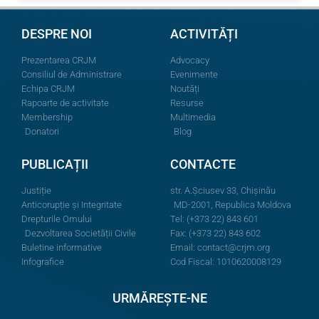
DESPRE NOI
ACTIVITĂȚI
Prezentarea CRJM
Advocacy
Consiliul de Administrare
Evenimente
Echipa CRJM
Noutăți
Rapoarte de activitate
Resurse
Membership
Multimedia
Donatori
Blog
PUBLICAȚII
CONTACTE
Justiție
str. A.Şciusev 33, Chișinău
Anticorupție și Integritate
MD-2001, Republica Moldova
Drepturile Omului
Tel: (+373 22) 843 601
Dezvoltarea Societății Civile
Fax: (+373 22) 843 602
Buletine informative
Email:
contact@crjm.org
Infografice
Cod Fiscal: 1010620008129
URMĂREȘTE-NE