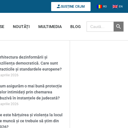
SUSȚINE CRJM
RO
EN
Search B
Search for:
SE
NOUTĂȚI
MULTIMEDIA
BLOG
rhitectura dezinformării și
eziliența democratică. Care sunt
racticile și standardele europene?
 aprilie 2026
um asigurăm o mai bună protecție
elor intimidați prin chemarea
buzivă în instanțele de judecată?
 aprilie 2026
e este hărțuirea și violența la locul
e muncă și ce trebuie să știm din
026?