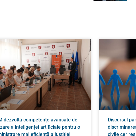
 dezvoltă competențe avansate de
Discursul pa
izare a inteligenței artificiale pentru o
discriminarea
inistrare mai eficientă a justiției
civile cer re