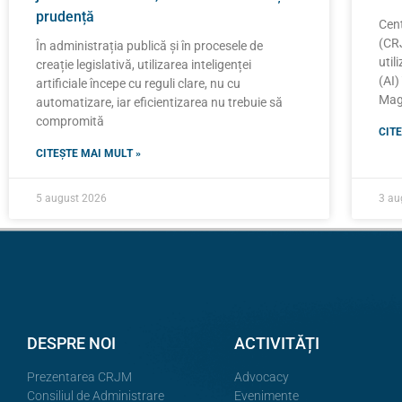
prudență
Cent
(CRJ
În administrația publică și în procesele de
util
creație legislativă, utilizarea inteligenței
(AI)
artificiale începe cu reguli clare, nu cu
Magi
automatizare, iar eficientizarea nu trebuie să
compromită
CITE
CITEȘTE MAI MULT »
5 august 2026
3 au
DESPRE NOI
ACTIVITĂȚI
Prezentarea CRJM
Advocacy
Consiliul de Administrare
Evenimente