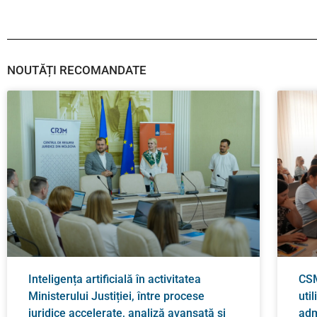
NOUTĂȚI RECOMANDATE
Inteligența artificială în activitatea
CSM
Ministerului Justiției, între procese
util
juridice accelerate, analiză avansată și
adm