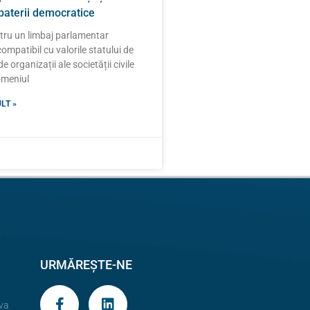
zbaterii democratice
ntru un limbaj parlamentar
compatibil cu valorile statului de
e organizații ale societății civile
domeniul
LT »
URMĂREȘTE-NE
va