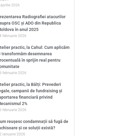
 aprilie 2026
rezentarea Radiografiei atacurilor
supra OSC și ADO din Republica
oldova în anul 2025
4 februarie 2026
telier practic, la Cahul: Cum aplicăm
i transformăm desemnarea
rocentuală în sprijin real pentru
omunitate
9 februarie 2026
telier practic, la Bălți: Prevederi
egale, campanii de fundraising și
aportarea financiară privind
ecanismul 2%
6 februarie 2026
um reușesc condamnații să fugă de
nchisoare și ce soluții există?
2 ianuarie 2026