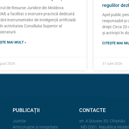
regulilor de
rul de Resurse Juridice din Moldova
M) a facilitat o instruire practică dedicată
Apel public pe
izării instrumentelor de inteligență artificială
responsabil și 
 în activitatea Consiliului Superior al
drept Circa 20 d
straturii
și activiști în 
ȘTE MAI MULT »
CITEȘTE MAI MU
gust 2026
31 iulie 2026
PUBLICAȚII
CONTACTE
Justiție
str. A.Şciusev 33, Chișinău
Anticorupție și Integritate
MD-2001, Republica Moldo