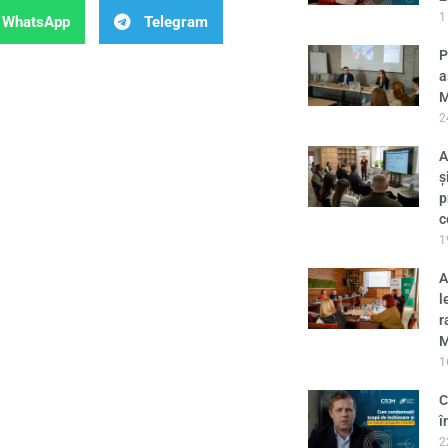
1
WhatsApp
Telegram
P
a
M
2
A
ș
p
c
1
A
l
r
M
1
C
î
2