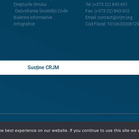
Drepturile Omului
Tel: (+373 22) 843 601
Dezvoltarea Societății Civile
Fax: (+373 22) 843 602
Buletine informative
Email:
contact@crjm.org
Infografice
Cod Fiscal: 101062000812
Susține CRJM
© Toate drepturile rezervate
Centrul de Resurse Juridice din Mold
e best experience on our website. If you continue to use this site we w