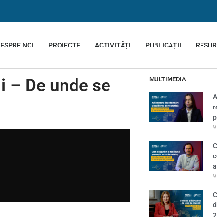
ESPRE NOI
PROIECTE
ACTIVITĂȚI
PUBLICAȚII
RESUR
i – De unde se
MULTIMEDIA
A
r
p
9
C
c
a
9
C
d
2