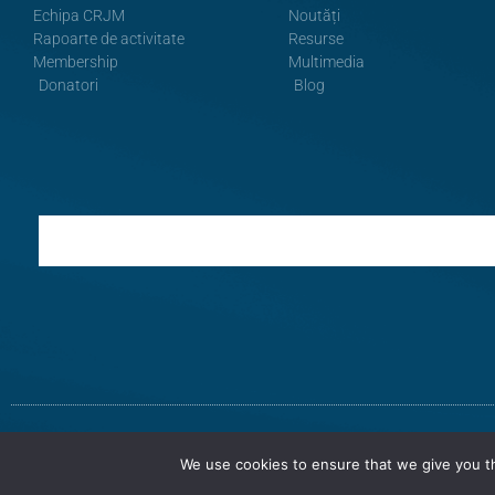
Echipa CRJM
Noutăți
Rapoarte de activitate
Resurse
Membership
Multimedia
Donatori
Blog
Termeni și Condiții
Politica de Confidențialitate
We use cookies to ensure that we give you th