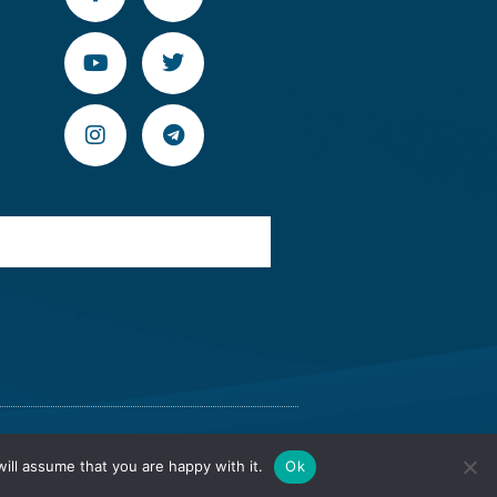
9
ova
Versiunea veche a site-ului
ill assume that you are happy with it.
Ok