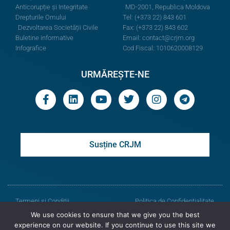
Anticorupție și Integritate
MD-2001, Republica Moldova
Drepturile Omului
Tel: (+373 22) 843 601
Dezvoltarea Societății Civile
Fax: (+373 22) 843 602
Buletine informative
Email:
contact@crjm.org
Infografice
Cod Fiscal: 1010620008129
URMĂREȘTE-NE
Susține CRJM
Termeni și Condiții
Politica de Confidențialitate
We use cookies to ensure that we give you the best
© Toate drepturile rezervate
experience on our website. If you continue to use this site we