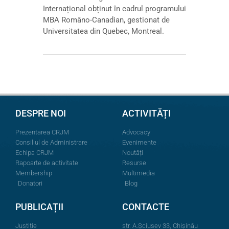
Internațional obținut în cadrul programului
MBA Româno-Canadian, gestionat de
Universitatea din Quebec, Montreal.
DESPRE NOI
ACTIVITĂȚI
Prezentarea CRJM
Advocacy
Consiliul de Administrare
Evenimente
Echipa CRJM
Noutăți
Rapoarte de activitate
Resurse
Membership
Multimedia
Donatori
Blog
PUBLICAȚII
CONTACTE
Justiție
str. A.Şciusev 33, Chișinău