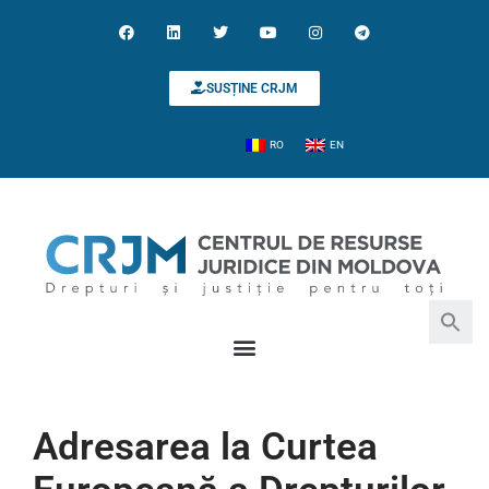
SUSȚINE CRJM
RO
EN
Search for:
Search Button
Adresarea la Curtea