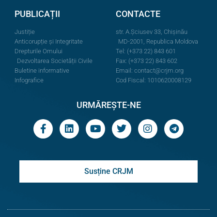
PUBLICAȚII
CONTACTE
Justiție
str. A.Şciusev 33, Chișinău
Anticorupție și Integritate
MD-2001, Republica Moldova
Drepturile Omului
Tel: (+373 22) 843 601
Dezvoltarea Societății Civile
Fax: (+373 22) 843 602
Buletine informative
Email:
contact@crjm.org
Infografice
Cod Fiscal: 1010620008129
URMĂREȘTE-NE
Susține CRJM