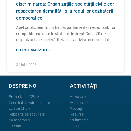
discriminarea: Organizațiile societății civile cer
respectarea demnității și a regulilor dezbaterii
democratice
Apel public pentru un limbaj parlamentar responsabil și
compatibil cu valorile statului de drept Circa 20 de
organizații ale societății civile și activiști în domeniul
CITEȘTE MAI MULT »
31 iulie 2026
DESPRE NOI
ACTIVITĂȚI
Prezentarea CRJM
Advocacy
Consiliul de Administrare
Evenimente
Echipa CRJM
Noutăți
Rapoarte de activitate
Resurse
Membership
Multimedia
Donatori
Blog