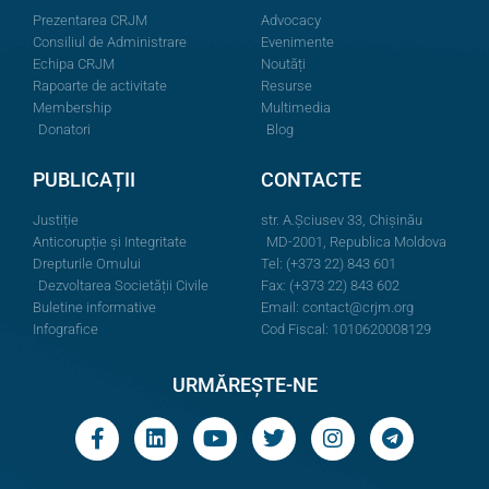
Prezentarea CRJM
Advocacy
Consiliul de Administrare
Evenimente
Echipa CRJM
Noutăți
Rapoarte de activitate
Resurse
Membership
Multimedia
Donatori
Blog
PUBLICAȚII
CONTACTE
Justiție
str. A.Şciusev 33, Chișinău
Anticorupție și Integritate
MD-2001, Republica Moldova
Drepturile Omului
Tel: (+373 22) 843 601
Dezvoltarea Societății Civile
Fax: (+373 22) 843 602
Buletine informative
Email:
contact@crjm.org
Infografice
Cod Fiscal: 1010620008129
URMĂREȘTE-NE